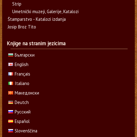
Strip
Umetnički muzeji, Galerije, Katalozi
Štamparstvo - Katalozi izdanja
Josip Broz Tito
Knjige na stranim jezicima
Български
English
Français
Italiano
Македонски
Deutch
Русский
Español
Slovenščina