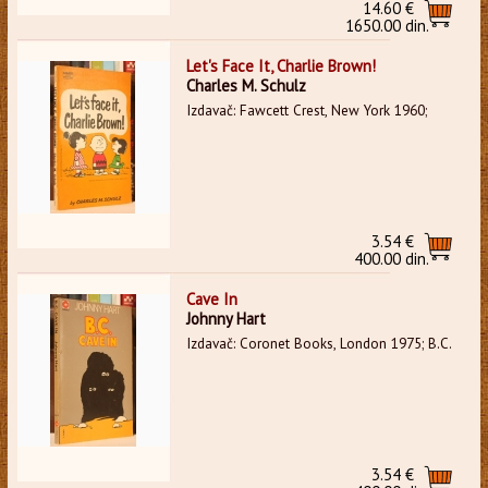
14.60 €
1650.00 din.
Let's Face It, Charlie Brown!
Charles M. Schulz
Izdavač: Fawcett Crest, New York 1960;
3.54 €
400.00 din.
Cave In
Johnny Hart
Izdavač: Coronet Books, London 1975; B.C.
3.54 €