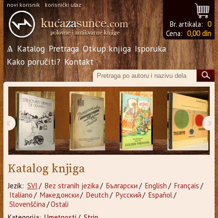
novi korisnik
korisnički ulaz
Br. artikala:
0
Cena:
0,00 din
Ѧ
Katalog
Pretraga
Otkup knjiga
Isporuka
Kako poručiti?
Kontakt
‹
›
Katalog knjiga
Jezik:
SVI
/
Bez stranih jezika
/
Български
/
English
/
Français
/
Italiano
/
Македонски
/
Deutch
/
Русский
/
Español
/
Slovenščina
/
Ostali
Kategorija:
Umetnosti
/
Strip