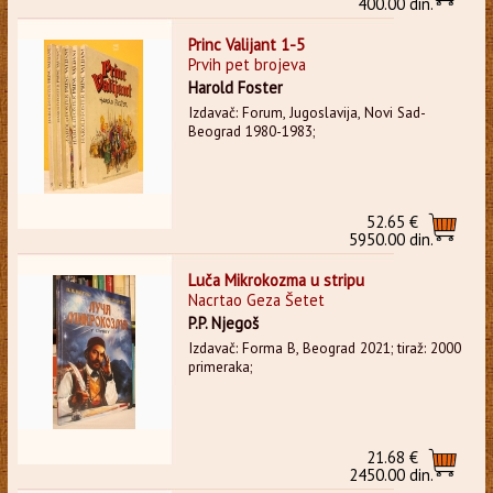
400.00 din.
Princ Valijant 1-5
Prvih pet brojeva
Harold Foster
Izdavač: Forum, Jugoslavija, Novi Sad-
Beograd 1980-1983;
52.65 €
5950.00 din.
Luča Mikrokozma u stripu
Nacrtao Geza Šetet
P.P. Njegoš
Izdavač: Forma B, Beograd 2021; tiraž: 2000
primeraka;
21.68 €
2450.00 din.