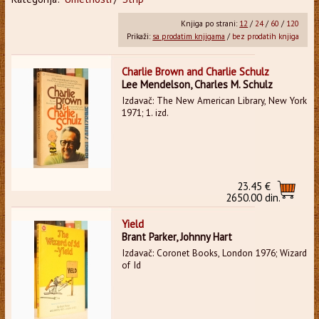
Knjiga po strani:
12
/
24
/
60
/
120
Prikaži:
sa prodatim knjigama
/
bez prodatih knjiga
Charlie Brown and Charlie Schulz
Lee Mendelson, Charles M. Schulz
Izdavač: The New American Library, New York
1971; 1. izd.
23.45 €
2650.00 din.
Yield
Brant Parker, Johnny Hart
Izdavač: Coronet Books, London 1976; Wizard
of Id