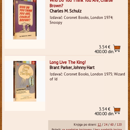
Who Do You Think You Are, Charlie
Brown?
Charles M. Schulz
Izdavač: Coronet Books, London 1974;
Snoopy
3.54 €
400.00 din.
Long Live The King!
Brant Parker, Johnny Hart
Izdavač: Coronet Books, London 1975; Wizard
of Id
3.54 €
400.00 din.
Knjiga po strani:
12
/
24
/
60
/
120
Prikaži:
sa prodatim knjigama
/
bez prodatih knjiga