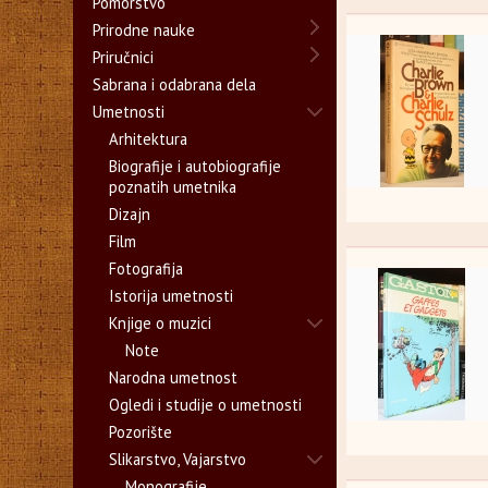
Pomorstvo
Prirodne nauke
Priručnici
Sabrana i odabrana dela
Umetnosti
Arhitektura
Biografije i autobiografije
poznatih umetnika
Dizajn
Film
Fotografija
Istorija umetnosti
Knjige o muzici
Note
Narodna umetnost
Ogledi i studije o umetnosti
Pozorište
Slikarstvo, Vajarstvo
Monografije