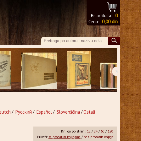
Br. artikala:
0
Cena:
0,00 din
›
eutch
/
Русский
/
Español
/
Slovenščina
/
Ostali
Knjiga po strani:
12
/
24
/
60
/
120
Prikaži:
sa prodatim knjigama
/
bez prodatih knjiga