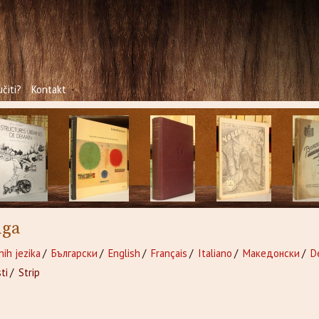
čiti?
Kontakt
iga
nih jezika
/
Български
/
English
/
Français
/
Italiano
/
Македонски
/
D
ti
/
Strip