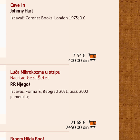
Cave In
Johnny Hart
Izdavač: Coronet Books, London 1975; B.C.
3.54 €
400.00 din.
Luča Mikrokozma u stripu
Nacrtao Geza Šetet
P.P. Njegoš
Izdavač: Forma B, Beograd 2021; tiraž: 2000
primeraka;
21.68 €
2450.00 din.
Broom Hilda Boo!