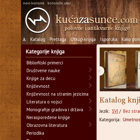
novi korisnik
korisnički ulaz
Ѧ
Katalog
Pretraga
Otkup knjiga
Isporuka
Kako poru
Kategorije knjiga
Bibliofilski primerci
‹
Društvene nauke
Knjige za decu
Književnost
Književnost na stranim jezicima
Katalog knj
Literatura o vojsci
Monografije gradova i država
Jezik:
SVI
/
Bez stra
Neraspoređene knjige
Kategorija:
Umetnos
Obrazovna literatura
Periodika