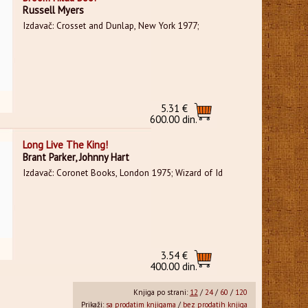
Russell Myers
Izdavač: Crosset and Dunlap, New York 1977;
5.31 €
600.00 din.
Long Live The King!
Brant Parker, Johnny Hart
Izdavač: Coronet Books, London 1975; Wizard of Id
3.54 €
400.00 din.
Knjiga po strani:
12
/
24
/
60
/
120
Prikaži:
sa prodatim knjigama
/
bez prodatih knjiga