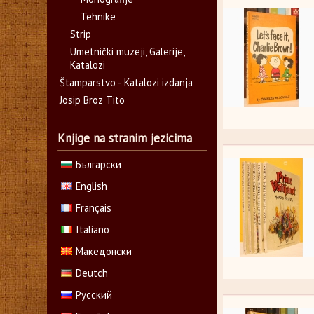
Tehnike
Strip
Umetnički muzeji, Galerije,
Katalozi
Štamparstvo - Katalozi izdanja
Josip Broz Tito
Knjige na stranim jezicima
Български
English
Français
Italiano
Македонски
Deutch
Русский