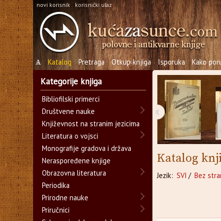
novi korisnik
korisnički ulaz
Ѧ
Katalog
Pretraga
Otkup knjiga
Isporuka
Kako poru
Kategorije knjiga
Bibliofilski primerci
‹
Društvene nauke
Književnost na stranim jezicima
Literatura o vojsci
Monografije gradova i država
Katalog knj
Neraspoređene knjige
Obrazovna literatura
Jezik:
SVI
/
Bez stra
Periodika
Prirodne nauke
Priručnici