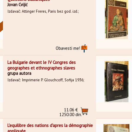
Jovan Cvijić
Izdavač: Attinger Freres, Paris bez god. izd.;
Obavesti me!
La Bulgarie devant le IV Congres des
geographes et ethnographes slaves
grupa autora
Izdavač: Imprimerie P. Glouchcoff, Sofija 1936;
11.06 €
1250.00 din.
L'equilibre des nations d'apres la démographie
appliquée