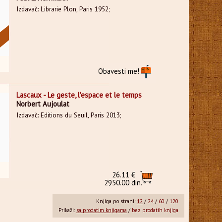
Izdavač: Librarie Plon, Paris 1952;
Obavesti me!
Lascaux - Le geste, l'espace et le temps
Norbert Aujoulat
Izdavač: Editions du Seuil, Paris 2013;
26.11 €
2950.00 din.
Knjiga po strani:
12
/
24
/
60
/
120
Prikaži:
sa prodatim knjigama
/
bez prodatih knjiga