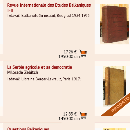
Revue Internationale des Etudes Balkaniques
I-II
Izdavač: Balkanološki institut, Beograd 1934-1935;
17.26 €
1950.00 din.
La Serbie agricole et sa democratie
Milorade Zebitch
Izdavač: Librairie Berger-Levrault, Paris 1917;
12.83 €
1450.00 din.
Questions Balkaniques