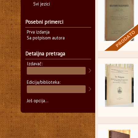
Svi jezici
Posebni primerci
Prva izdanja
Sa potpisom autora
Detaljna pretraga
Izdavač:
Edicija/biblioteka:
Još opcija...