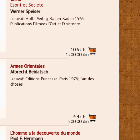
Esprit et Societe
Werner Speiser
Izdavač: Holle Verlag, Baden-Baden 1963;
Publications Filmees D'art et D'historire
10.62 €
1200.00 din.
Armes Orientales
Albrecht Beidatsch
Izdavač: Editions Princesse, Paris 1976; L'art des
choses
4.42 €
500.00 din.
L'homme a la decouverte du monde
Paul E. Herrmann