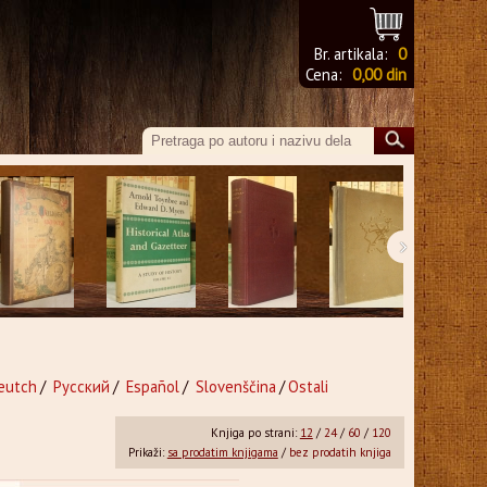
Br. artikala:
0
Cena:
0,00 din
›
eutch
/
Русский
/
Español
/
Slovenščina
/
Ostali
Knjiga po strani:
12
/
24
/
60
/
120
Prikaži:
sa prodatim knjigama
/
bez prodatih knjiga