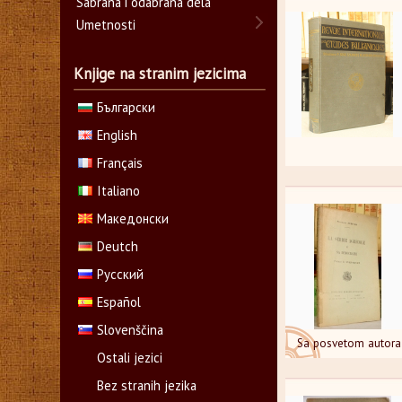
Sabrana i odabrana dela
Umetnosti
Knjige na stranim jezicima
Български
English
Français
Italiano
Македонски
Deutch
Русский
Español
Slovenščina
Sa posvetom autora
Ostali jezici
Bez stranih jezika