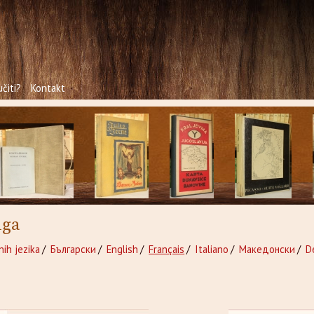
čiti?
Kontakt
iga
nih jezika
/
Български
/
English
/
Français
/
Italiano
/
Македонски
/
D