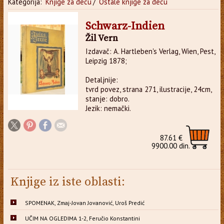
Kategorija:
Knjige za decu
/
Ostale knjige za decu
Schwarz-Indien
Žil Vern
Izdavač: A. Hartleben's Verlag, Wien, Pest,
Leipzig 1878;
Detaljnije:
tvrd povez, strana 271, ilustracije, 24cm,
stanje: dobro.
Jezik: nemački.
87.61 €
9900.00 din.
Knjige iz iste oblasti:
SPOMENAK, Zmaj-Jovan Jovanović, Uroš Predić
UČIM NA OGLEDIMA 1-2, Feručio Konstantini