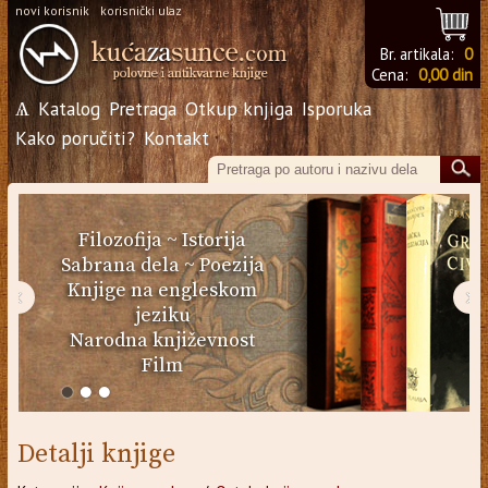
novi korisnik
korisnički ulaz
Br. artikala:
0
Cena:
0,00 din
Ѧ
Katalog
Pretraga
Otkup knjiga
Isporuka
Kako poručiti?
Kontakt
Filozofija
~
Istorija
Sabrana dela
~
Poezija
Knjige na engleskom
‹
›
jeziku
Narodna književnost
Film
Detalji knjige