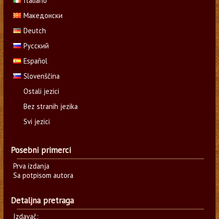
Italiano
Македонски
Deutch
Русский
Español
Slovenščina
Ostali jezici
Bez stranih jezika
Svi jezici
Posebni primerci
Prva izdanja
Sa potpisom autora
Detaljna pretraga
Izdavač: