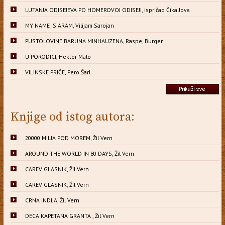
LUTANJA ODISEJEVA PO HOMEROVOJ ODISEJI, ispričao Čika Jova
MY NAME IS ARAM, Vilijam Sarojan
PUSTOLOVINE BARUNA MINHAUZENA, Raspe, Burger
U PORODICI, Hektor Malo
VILINSKE PRIČE, Pero Šarl
Knjige od istog autora:
20000 MILJA POD MOREM, Žil Vern
AROUND THE WORLD IN 80 DAYS, Žil Vern
CAREV GLASNIK, Žil Vern
CAREV GLASNIK, Žil Vern
CRNA INDIJA, Žil Vern
DECA KAPETANA GRANTA , Žil Vern