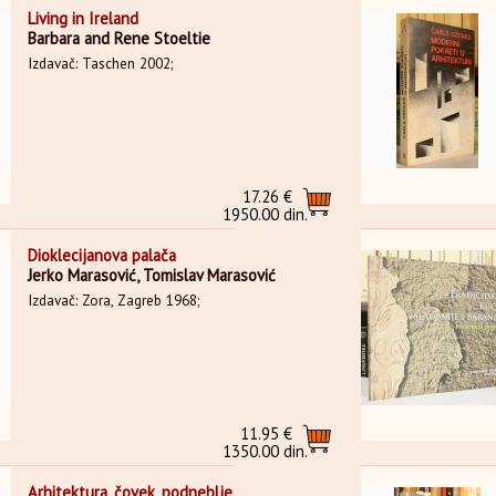
Living in Ireland
Barbara and Rene Stoeltie
Izdavač: Taschen 2002;
17.26 €
1950.00 din.
Dioklecijanova palača
Jerko Marasović, Tomislav Marasović
Izdavač: Zora, Zagreb 1968;
11.95 €
1350.00 din.
Arhitektura, čovek, podneblje