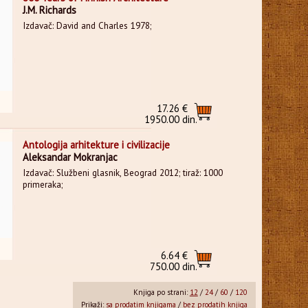
J.M. Richards
Izdavač: David and Charles 1978;
17.26 €
1950.00 din.
Antologija arhitekture i civilizacije
Aleksandar Mokranjac
Izdavač: Službeni glasnik, Beograd 2012; tiraž: 1000
primeraka;
6.64 €
750.00 din.
Knjiga po strani:
12
/
24
/
60
/
120
Prikaži:
sa prodatim knjigama
/
bez prodatih knjiga