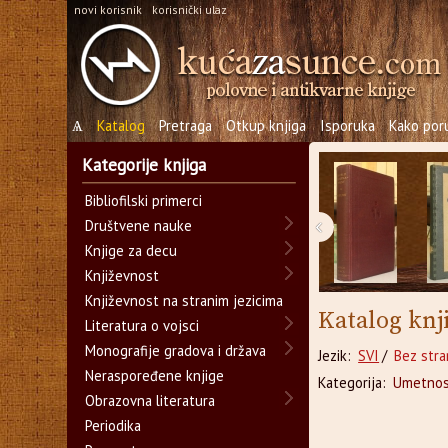
novi korisnik
korisnički ulaz
Ѧ
Katalog
Pretraga
Otkup knjiga
Isporuka
Kako poru
Kategorije knjiga
Bibliofilski primerci
‹
Društvene nauke
Knjige za decu
Književnost
Književnost na stranim jezicima
Katalog knj
Literatura o vojsci
Monografije gradova i država
Jezik:
SVI
/
Bez stra
Neraspoređene knjige
Kategorija:
Umetnos
Obrazovna literatura
Periodika