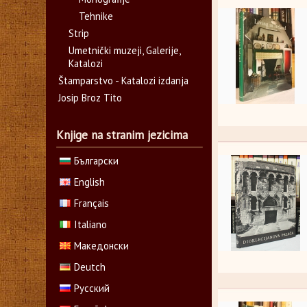
Tehnike
Strip
Umetnički muzeji, Galerije,
Katalozi
Štamparstvo - Katalozi izdanja
Josip Broz Tito
Knjige na stranim jezicima
Български
English
Français
Italiano
Македонски
Deutch
Русский