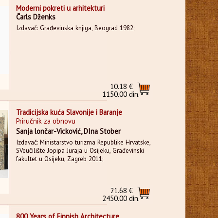
Moderni pokreti u arhitekturi
Čarls Dženks
Izdavač: Građevinska knjiga, Beograd 1982;
10.18 €
1150.00 din.
Tradicijska kuća Slavonije i Baranje
Priručnik za obnovu
Sanja lončar-Vicković, DIna Stober
Izdavač: Ministarstvo turizma Republike Hrvatske,
SVeučilište Jopipa Juraja u Osijeku, Građevinski
fakultet u Osijeku, Zagreb 2011;
21.68 €
2450.00 din.
800 Years of Finnish Architecture