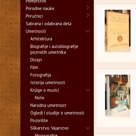
Pomorstvo
Prirodne nauke
Priručnici
Sabrana i odabrana dela
Umetnosti
Arhitektura
Biografije i autobiografije
poznatih umetnika
Dizajn
Film
Fotografija
Istorija umetnosti
Knjige o muzici
Note
Narodna umetnost
Ogledi i studije o umetnosti
Pozorište
Slikarstvo, Vajarstvo
Monografije