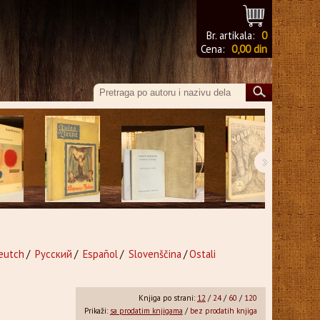
Br. artikala:
0
Cena:
0,00 din
›
eutch
/
Русский
/
Español
/
Slovenščina
/
Ostali
Knjiga po strani:
12
/
24
/
60
/
120
Prikaži:
sa prodatim knjigama
/
bez prodatih knjiga