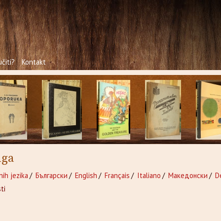
čiti?
Kontakt
iga
nih jezika
/
Български
/
English
/
Français
/
Italiano
/
Македонски
/
D
ti