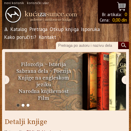
novi korisnik
korisnički ulaz
Br. artikala:
0
Cena:
0,00 din
Ѧ
Katalog
Pretraga
Otkup knjiga
Isporuka
Kako poručiti?
Kontakt
Filozofija
~
Istorija
Sabrana dela
~
Poezija
Knjige na engleskom
‹
›
jeziku
Narodna književnost
Film
Detalji knjige