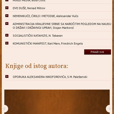
MIXED MEDIA, Bora Ćosić
DVE DUŠE, Nenad Mitrov
NEMENIKUĆE, ĆIRILO I METODIJE, Aleksandar Vučo
ADMINISTRACIJA KRALJEVINE SRBIJE SA NAROČITIM POGLEDOM NA NAUKU
O DRŽAVI I DRŽAVNOJ UPRAVI, Stojan Marković
SOCIJALISTIČKI KATAHIZIS, N. Tabaran
KOMUNISTIČKI MANIFEST, Karl Marx, Friedrich Engels
Knjige od istog autora:
OPORUKA ALEKSANDRA NIKOFOROVIĆA, S.M. Paležanski
‹
›