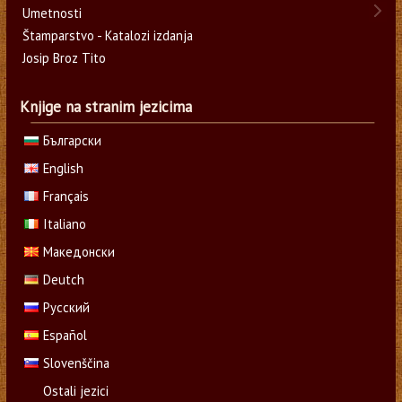
Umetnosti
Štamparstvo - Katalozi izdanja
Josip Broz Tito
Knjige na stranim jezicima
Български
English
Français
Italiano
Македонски
Deutch
Русский
Español
Slovenščina
Ostali jezici