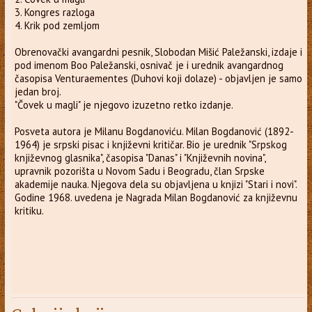
3. Kongres razloga
4. Krik pod zemljom
Obrenovački avangardni pesnik, Slobodan Mišić Paležanski, izdaje i
pod imenom Boo Paležanski, osnivač je i urednik avangardnog
časopisa Venturaementes (Duhovi koji dolaze) - objavljen je samo
jedan broj.
"Čovek u magli" je njegovo izuzetno retko izdanje.
Posveta autora je Milanu Bogdanoviću. Milan Bogdanović (1892-
1964) je srpski pisac i književni kritičar. Bio je urednik "Srpskog
književnog glasnika", časopisa "Danas" i "Književnih novina",
upravnik pozorišta u Novom Sadu i Beogradu, član Srpske
akademije nauka. Njegova dela su objavljena u knjizi "Stari i novi".
Godine 1968. uvedena je Nagrada Milan Bogdanović za književnu
kritiku.