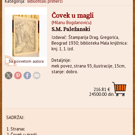
Kategorija:
Bibliofilski primerci
Čovek u magli
(Milanu Bogdanoviću)
S.M. Paležanski
Izdavač: Štamparija Drag. Gregorića,
Beograd 1930; biblioteka Mala knjižnica:
knj. 1, 1. izd.
Detaljnije:
Sa posvetom autora
mek povez, strana 93, ilustracije, 15cm,
stanje: dobro.
216.81 €
24500.00 din.
SADRŽAJ:
1. Stranac
2. Čovek u magli