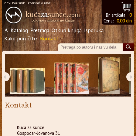
novi korisnik
korisnički ulaz
Br. artikala:
0
Cena:
0,00 din
Ѧ
Katalog
Pretraga
Otkup knjiga
Isporuka
Kako poručiti?
Kontakt
‹
›
Kontakt
Kuća za sunce
Gospodar-Jovanova 31