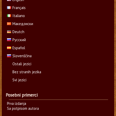
Français
Italiano
Македонски
Deutch
Русский
Español
Slovenščina
Ostali jezici
Bez stranih jezika
Svi jezici
Posebni primerci
Prva izdanja
Sa potpisom autora