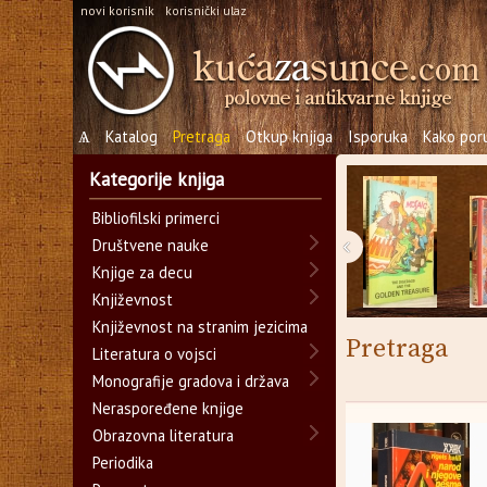
novi korisnik
korisnički ulaz
Ѧ
Katalog
Pretraga
Otkup knjiga
Isporuka
Kako poru
Kategorije knjiga
Bibliofilski primerci
‹
Društvene nauke
Knjige za decu
Književnost
Književnost na stranim jezicima
Pretraga
Literatura o vojsci
Monografije gradova i država
Neraspoređene knjige
Obrazovna literatura
Periodika