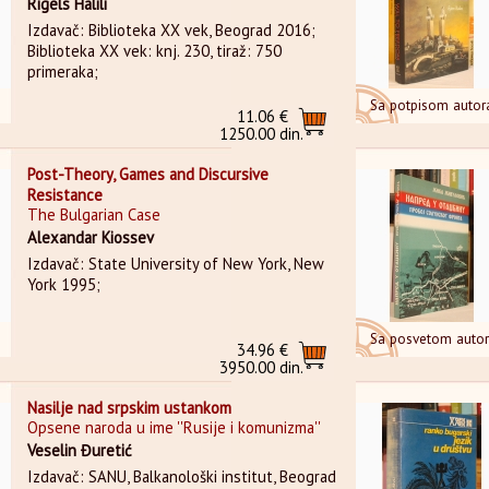
Rigels Halili
Izdavač: Biblioteka XX vek, Beograd 2016;
Biblioteka XX vek: knj. 230, tiraž: 750
primeraka;
Sa potpisom autor
11.06 €
1250.00 din.
Post-Theory, Games and Discursive
Resistance
The Bulgarian Case
Alexandar Kiossev
Izdavač: State University of New York, New
York 1995;
Sa posvetom auto
34.96 €
3950.00 din.
Nasilje nad srpskim ustankom
Opsene naroda u ime ''Rusije i komunizma''
Veselin Đuretić
Izdavač: SANU, Balkanološki institut, Beograd