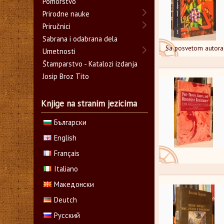
Pomorstvo
Prirodne nauke
Priručnici
Sabrana i odabrana dela
Sa posvetom autora
Umetnosti
Štamparstvo - Katalozi izdanja
Josip Broz Tito
Knjige na stranim jezicima
Български
English
Français
Italiano
Македонски
Deutch
Русский