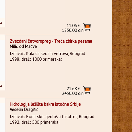
ra
11.06 €
1250.00 din.
Zvezdani četvoropreg - Treća zbirka pesama
Milić od Mačve
Izdavač: Kula sa sedam vetrova, Beograd
1998; tiraž: 1000 primeraka;
ra
21.68 €
2450.00 din.
Hidrologija ležišta bakra istočne Srbije
Veselin Dragišić
Izdavač: Rudarsko-geološki fakultet, Beograd
1992; tiraž: 500 primeraka;