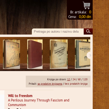
Br. artikala:
0
Cena:
0,00 din
›
Knjiga po strani:
12
/
24
/
60
/
120
Prikaži:
sa prodatim knjigama
/
bez prodatih knjiga
Will to Freedom
A Perilous Journey Through Fascism and
Communism