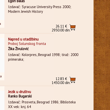
Egon Balas
Izdavač: Syracuse University Press 2000;
Modern Jewish History
a
26.11 €
2950.00 din.
Napred u otadžbinu
Proboj Solunskog fronta
Žika Živulović
Izdavač: Kolorpres, Beograd 1998; tiraž: 2000
primeraka;
ra
12.83 €
1450.00 din.
Jezik u društvu
Ranko Bugarski
Izdavač: Prosveta, Beograd 1986; Biblioteka
XX vek: knj. 64