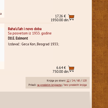
ra
17.26 €
1950.00 din.
Baha'u'lah i novo doba
Sa posvetom iz 1933. godine
Dž.E. Eslmont
Izdavač: Geca Kon, Beograd 1933;
6.64 €
750.00 din.
Knjiga po strani:
12
/
24
/
60
/
120
Prikaži:
sa prodatim knjigama
/
bez prodatih knjiga