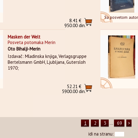
Sa posvetom auto
8.41 €
950.00 din.
Masken der Welt
Posveta potomaka Merin
Oto Bihalji-Merin
Izdavač: Mladinska knjiga, Verlagsgruppe
Bertelsmann GmbH, Ljubljana, Gutersloh
1970;
52.21 €
5900.00 din.
1
2
3
...
69
>
idi na stranu: