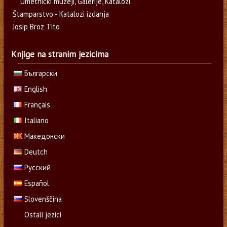
Umetnički muzeji, Galerije, Katalozi
Štamparstvo - Katalozi izdanja
Josip Broz Tito
Knjige na stranim jezicima
Български
English
Français
Italiano
Македонски
Deutch
Русский
Español
Slovenščina
Ostali jezici