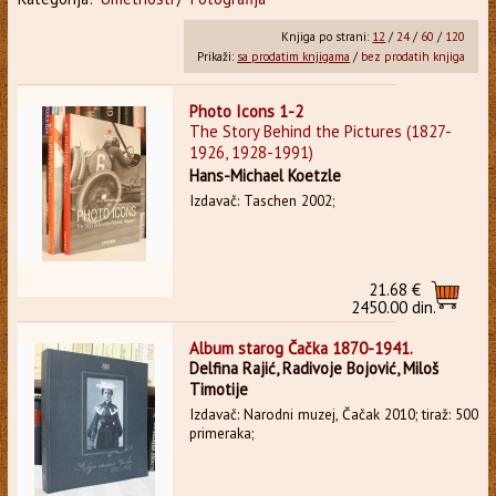
Knjiga po strani:
12
/
24
/
60
/
120
Prikaži:
sa prodatim knjigama
/
bez prodatih knjiga
Photo Icons 1-2
The Story Behind the Pictures (1827-
1926, 1928-1991)
Hans-Michael Koetzle
Izdavač: Taschen 2002;
21.68 €
2450.00 din.
Album starog Čačka 1870-1941.
Delfina Rajić, Radivoje Bojović, Miloš
Timotije
Izdavač: Narodni muzej, Čačak 2010; tiraž: 500
primeraka;