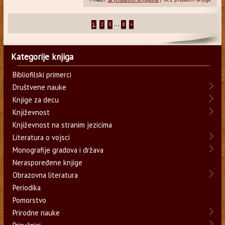
...
1
2
3
8
>
Kategorije knjiga
Bibliofilski primerci
Društvene nauke
Knjige za decu
Književnost
Književnost na stranim jezicima
Literatura o vojsci
Monografije gradova i država
Neraspoređene knjige
Obrazovna literatura
Periodika
Pomorstvo
Prirodne nauke