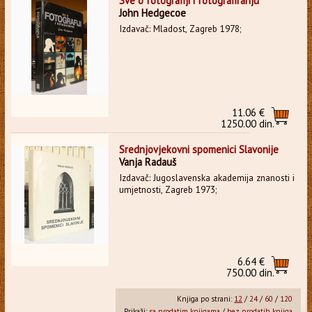
Sve o fotografiji i fotografiranju
John Hedgecoe
Izdavač: Mladost, Zagreb 1978;
11.06 €
1250.00 din.
Srednjovjekovni spomenici Slavonije
Vanja Radauš
Izdavač: Jugoslavenska akademija znanosti i
umjetnosti, Zagreb 1973;
6.64 €
750.00 din.
Knjiga po strani:
12
/
24
/
60
/
120
Prikaži:
sa prodatim knjigama
/
bez prodatih knjiga