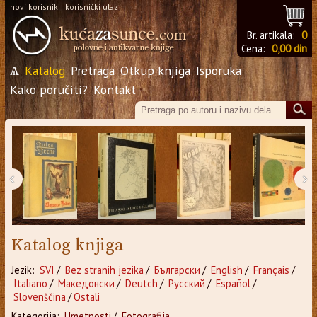
novi korisnik
korisnički ulaz
Br. artikala:
0
Cena:
0,00 din
Ѧ
Katalog
Pretraga
Otkup knjiga
Isporuka
Kako poručiti?
Kontakt
‹
›
Katalog knjiga
Jezik:
SVI
/
Bez stranih jezika
/
Български
/
English
/
Français
/
Italiano
/
Македонски
/
Deutch
/
Русский
/
Español
/
Slovenščina
/
Ostali
Kategorija:
Umetnosti
/
Fotografija