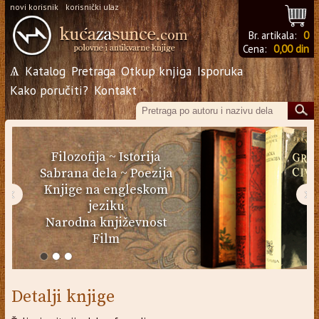
novi korisnik
korisnički ulaz
Br. artikala:
0
Cena:
0,00 din
Ѧ
Katalog
Pretraga
Otkup knjiga
Isporuka
Kako poručiti?
Kontakt
Filozofija
~
Istorija
Sabrana dela
~
Poezija
Knjige na engleskom
‹
›
jeziku
Narodna književnost
Film
Detalji knjige