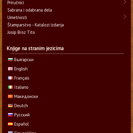
Priručnici
Sabrana i odabrana dela
Umetnosti
Štamparstvo - Katalozi izdanja
Josip Broz Tito
Knjige na stranim jezicima
Български
English
Français
Italiano
Македонски
Deutch
Русский
Español