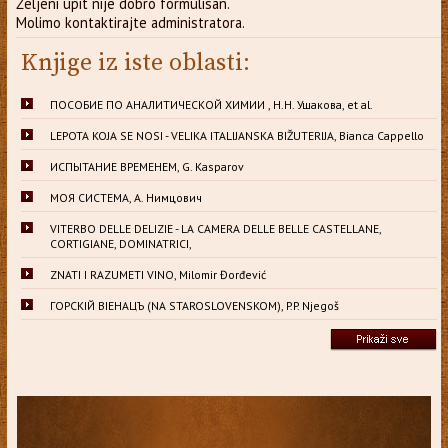
Željeni upit nije dobro formulisan.
Molimo kontaktirajte administratora.
Knjige iz iste oblasti:
ПОСОБИЕ ПО АНАЛИТИЧЕСКОЙ ХИМИИ , Н.Н. Ушакова, et al.
LEPOTA KOJA SE NOSI - VELIKA ITALIJANSKA BIŽUTERIJA, Bianca Cappello
ИСПЫТАНИЕ ВРЕМЕНЕМ, G. Kasparov
МОЯ СИСТЕМА, А. Нимцович
VITERBO DELLE DELIZIE - LA CAMERA DELLE BELLE CASTELLANE,
CORTIGIANE, DOMINATRICI,
ZNATI I RAZUMETI VINO, Milomir Đorđević
ГОРСКIЙ ВIЕНАЦЪ (NA STAROSLOVENSKOM), P.P. Njegoš