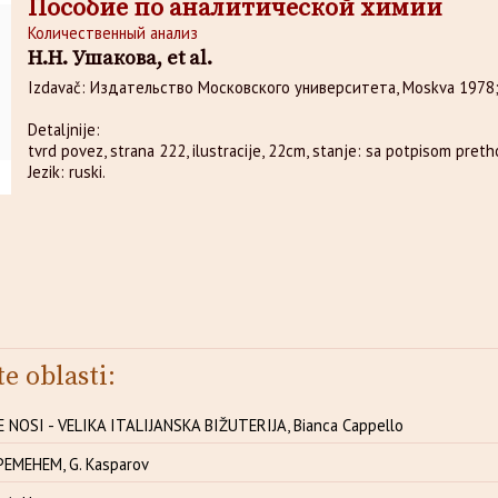
Пособие по аналитической химии
Количественный анализ
Н.Н. Ушакова, et al.
Izdavač: Издательство Московского университета, Moskva 1978
Detaljnije:
tvrd povez, strana 222, ilustracije, 22cm, stanje: sa potpisom preth
Jezik: ruski.
te oblasti:
 NOSI - VELIKA ITALIJANSKA BIŽUTERIJA, Bianca Cappello
ЕМЕНЕМ, G. Kasparov