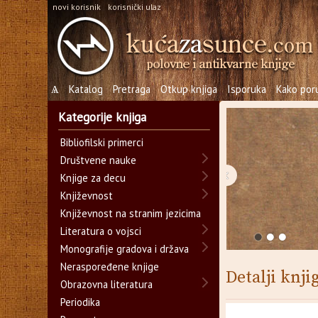
novi korisnik
korisnički ulaz
Ѧ
Katalog
Pretraga
Otkup knjiga
Isporuka
Kako poru
Kategorije knjiga
Bibliofilski primerci
Društvene nauke
‹
Knjige za decu
Književnost
Književnost na stranim jezicima
Literatura o vojsci
Monografije gradova i država
Neraspoređene knjige
Detalji knji
Obrazovna literatura
Periodika