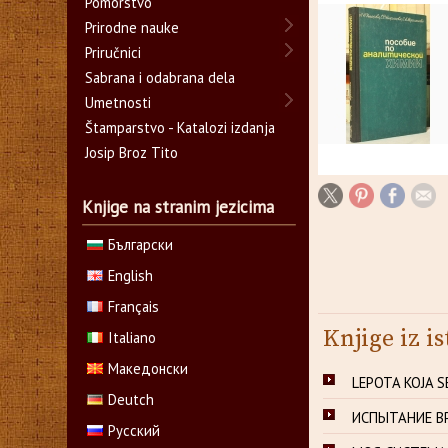
Pomorstvo
Prirodne nauke
Priručnici
Sabrana i odabrana dela
Umetnosti
Štamparstvo - Katalozi izdanja
Josip Broz Tito
Knjige na stranim jezicima
Български
English
Français
Knjige iz is
Italiano
Македонски
LEPOTA KOJA SE
Deutch
ИСПЫТАНИЕ ВР
Русский