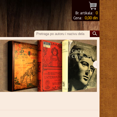
Br. artikala:
0
Cena:
0,00 din
›