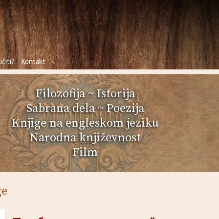
čiti?
Kontakt
Filozofija
~
Istorija
Sabrana dela
~
Poezija
Knjige na engleskom jeziku
Narodna književnost
Film
ge