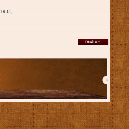
TRICI,
›