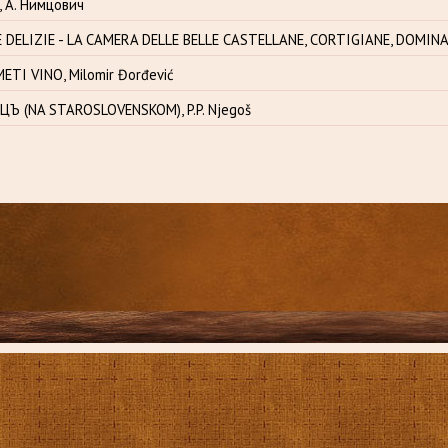
 А. Нимцович
 DELIZIE - LA CAMERA DELLE BELLE CASTELLANE, CORTIGIANE, DOMINA
ETI VINO, Milomir Đorđević
ЦЪ (NA STAROSLOVENSKOM), P.P. Njegoš