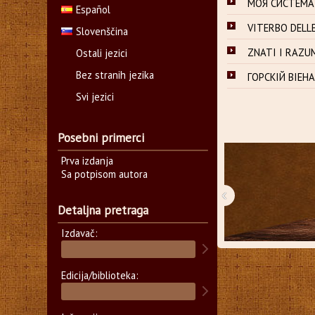
МОЯ СИСТЕМА,
Español
VITERBO DELLE
Slovenščina
ZNATI I RAZUM
Ostali jezici
Bez stranih jezika
ГОРСКIЙ ВIЕНА
Svi jezici
Posebni primerci
Prva izdanja
Sa potpisom autora
‹
Detaljna pretraga
Izdavač:
Edicija/biblioteka: