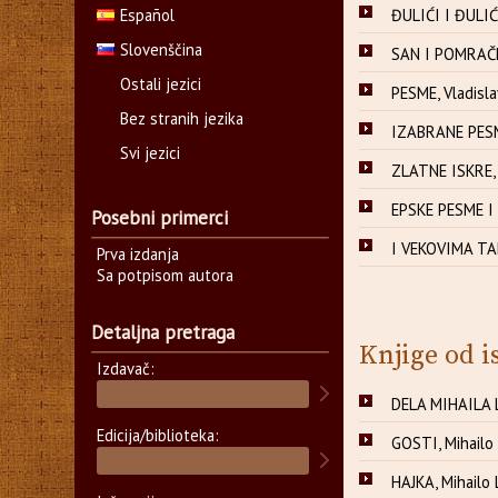
Español
ĐULIĆI I ĐULIĆI
Slovenščina
SAN I POMRAČE
Ostali jezici
PESME, Vladisla
Bez stranih jezika
IZABRANE PESM
Svi jezici
ZLATNE ISKRE, Vo
EPSKE PESME I 
Posebni primerci
I VEKOVIMA TAK
Prva izdanja
Sa potpisom autora
Detaljna pretraga
Knjige od i
Izdavač:
DELA MIHAILA L
Edicija/biblioteka:
GOSTI, Mihailo 
HAJKA, Mihailo 