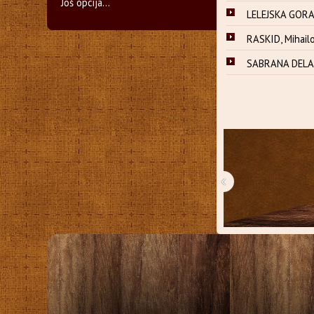
Još opcija...
LELEJSKA GORA,
RASKID, Mihailo
SABRANA DELA M
‹