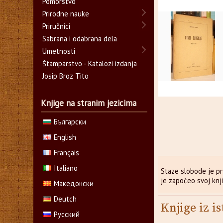
Pomorstvo
Prirodne nauke
Priručnici
Sabrana i odabrana dela
Umetnosti
Štamparstvo - Katalozi izdanja
Josip Broz Tito
Knjige na stranim jezicima
Български
English
Français
Italiano
Staze slobode je prv
je započeo svoj knji
Македонски
Deutch
Knjige iz is
Русский