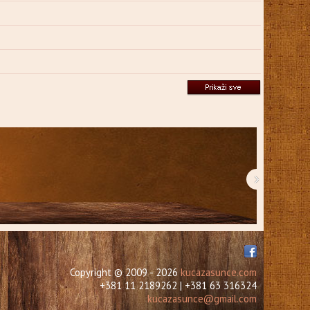
›
Copyright © 2009 - 2026
kucazasunce.com
+381 11 2189262 | +381 63 316324
kucazasunce@gmail.com