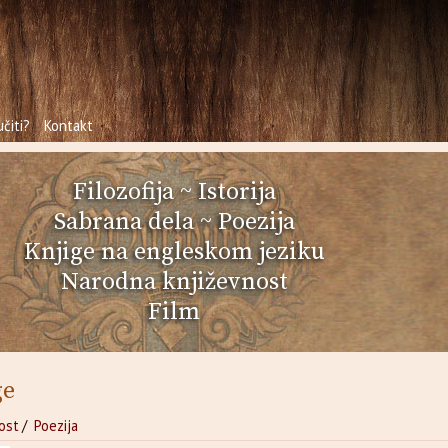
čiti?
Kontakt
Filozofija
~
Istorija
Sabrana dela
~
Poezija
Knjige na engleskom jeziku
Narodna književnost
Film
ge
ost
/
Poezija