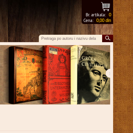
Br. artikala:
0
Cena:
0,00 din
›