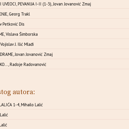
 UVEOCI, PEVANIJA I-II (1-3), Jovan Jovanović Zmaj
NJE, Georg Trakl
v Petković Dis
E, Vislava Šimborska
jislav J. Ilić Mlađi
DRAME, Jovan Jovanović Zmaj
O..., Radoje Radovanović
stog autora:
ALIĆA 1-4, Mihailo Lalić
Lalić
Lalić