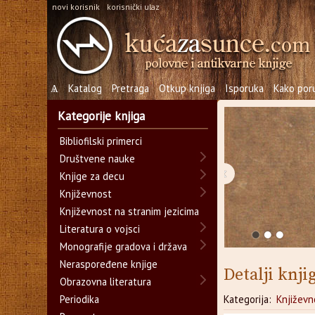
novi korisnik
korisnički ulaz
Ѧ
Katalog
Pretraga
Otkup knjiga
Isporuka
Kako poru
Kategorije knjiga
Bibliofilski primerci
Društvene nauke
‹
Knjige za decu
Književnost
Književnost na stranim jezicima
Literatura o vojsci
Monografije gradova i država
Neraspoređene knjige
Detalji knji
Obrazovna literatura
Periodika
Kategorija:
Književn