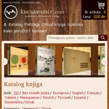
novi korisnik
korisnički ulaz
Br. artikala:
0
Cena:
0,00 din
Ѧ
Katalog
Pretraga
Otkup knjiga
Isporuka
Kako poručiti?
Kontakt
‹
›
Katalog knjiga
Jezik:
SVI
/
Bez stranih jezika
/
Български
/
English
/
Français
/
Italiano
/
Македонски
/
Deutch
/
Русский
/
Español
/
Slovenščina
/
Ostali
Kategorija:
Umetnosti
/
Dizajn