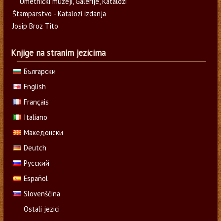
Umetnički muzeji, Galerije, Katalozi
Štamparstvo - Katalozi izdanja
Josip Broz Tito
Knjige na stranim jezicima
Български
English
Français
Italiano
Македонски
Deutch
Русский
Español
Slovenščina
Ostali jezici