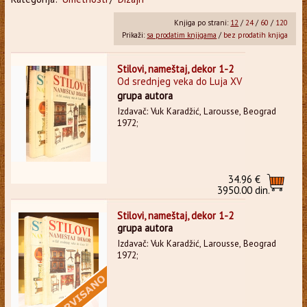
Knjiga po strani:
12
/
24
/
60
/
120
Prikaži:
sa prodatim knjigama
/
bez prodatih knjiga
Stilovi, nameštaj, dekor 1-2
Od srednjeg veka do Luja XV
grupa autora
Izdavač: Vuk Karadžić, Larousse, Beograd
1972;
34.96 €
3950.00 din.
Stilovi, nameštaj, dekor 1-2
grupa autora
Izdavač: Vuk Karadžić, Larousse, Beograd
1972;