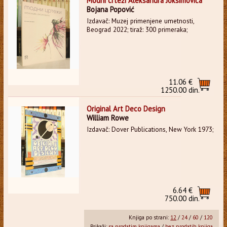
Modni crteži Aleksandra Joksimovića
Bojana Popović
Izdavač: Muzej primenjene umetnosti,
Beograd 2022; tiraž: 300 primeraka;
11.06 €
1250.00 din.
Original Art Deco Design
William Rowe
Izdavač: Dover Publications, New York 1973;
6.64 €
750.00 din.
Knjiga po strani:
12
/
24
/
60
/
120
Prikaži:
sa prodatim knjigama
/
bez prodatih knjiga