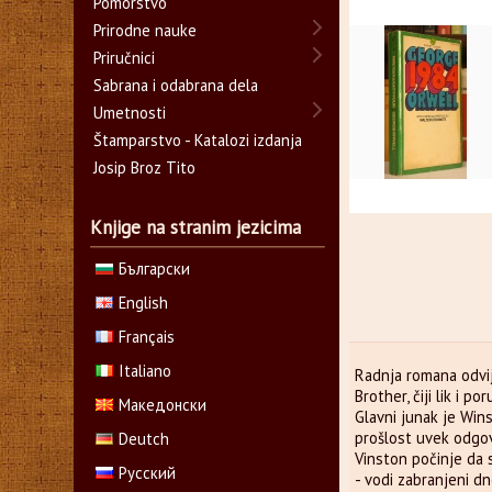
Pomorstvo
Prirodne nauke
Priručnici
Sabrana i odabrana dela
Umetnosti
Štamparstvo - Katalozi izdanja
Josip Broz Tito
Knjige na stranim jezicima
Български
English
Français
Italiano
Radnja romana odvija
Brother, čiji lik i p
Македонски
Glavni junak je Wins
prošlost uvek odgova
Deutch
Vinston počinje da 
Русский
- vodi zabranjeni d