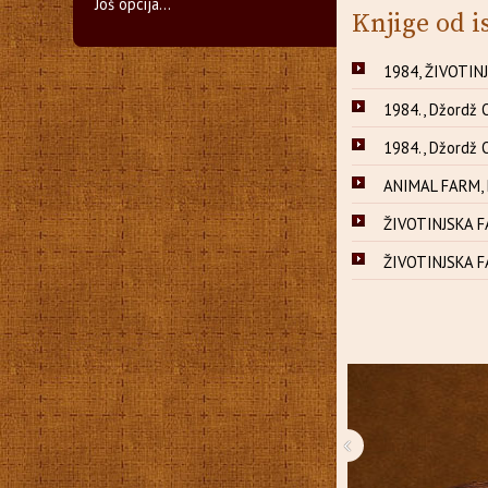
Još opcija...
Knjige od i
1984, ŽIVOTIN
1984., Džordž 
1984., Džordž 
ANIMAL FARM, 
ŽIVOTINJSKA F
ŽIVOTINJSKA F
‹