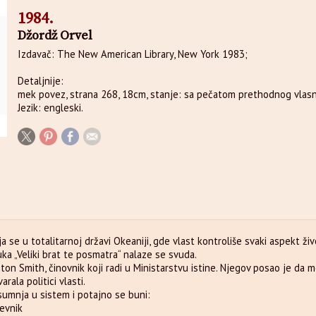
1984.
Džordž Orvel
Izdavač: The New American Library, New York 1983;
Detaljnije:
mek povez, strana 268, 18cm, stanje: sa pečatom prethodnog vlasni
Jezik: engleski.
 se u totalitarnoj državi Okeaniji, gde vlast kontroliše svaki aspekt ži
oruka „Veliki brat te posmatra“ nalaze se svuda.
ton Smith, činovnik koji radi u Ministarstvu istine. Njegov posao je da m
rala politici vlasti.
sumnja u sistem i potajno se buni:
nevnik