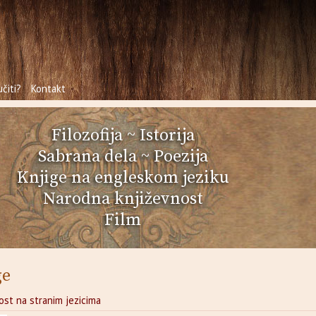
čiti?
Kontakt
Filozofija
~
Istorija
Sabrana dela
~
Poezija
Knjige na engleskom jeziku
Narodna književnost
Film
ge
ost na stranim jezicima