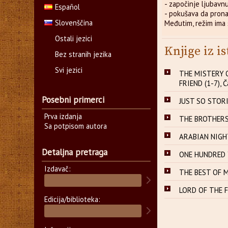
- započinje ljubavn
Español
- pokušava da prona
Slovenščina
Međutim, režim ima 
Ostali jezici
Knjige iz is
Bez stranih jezika
Svi jezici
THE MISTERY 
FRIEND (1-7), Č
Posebni primerci
JUST SO STORIE
Prva izdanja
THE BROTHERS 
Sa potpisom autora
ARABIAN NIGHT
Detaljna pretraga
ONE HUNDRED Y
Izdavač:
THE BEST OF M
LORD OF THE F
Edicija/biblioteka: