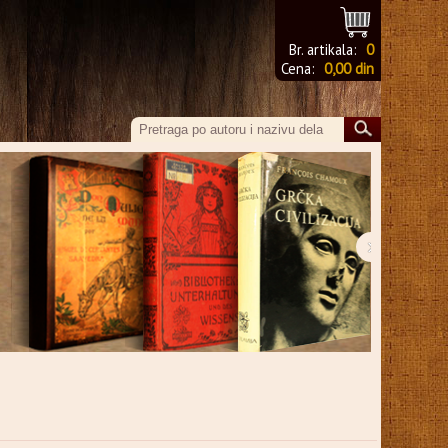
Br. artikala:
0
Cena:
0,00 din
›