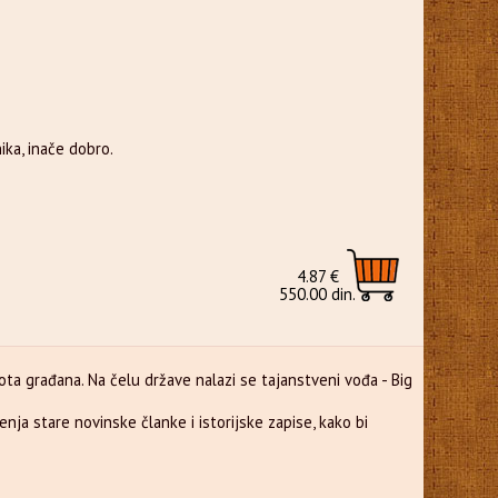
ka, inače dobro.
4.87 €
550.00 din.
vota građana. Na čelu države nalazi se tajanstveni vođa - Big
enja stare novinske članke i istorijske zapise, kako bi