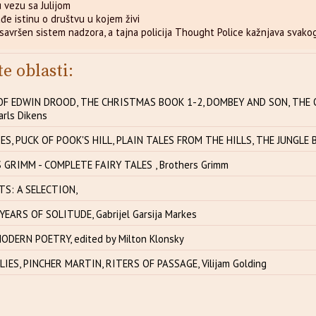
u vezu sa Julijom
đe istinu o društvu u kojem živi
savršen sistem nadzora, a tajna policija Thought Police kažnjava svak
te oblasti:
OF EDWIN DROOD, THE CHRISTMAS BOOK 1-2, DOMBEY AND SON, THE 
arls Dikens
S, PUCK OF POOK'S HILL, PLAIN TALES FROM THE HILLS, THE JUNGLE BOO
GRIMM - COMPLETE FAIRY TALES , Brothers Grimm
S: A SELECTION,
EARS OF SOLITUDE, Gabrijel Garsija Markes
ODERN POETRY, edited by Milton Klonsky
LIES, PINCHER MARTIN, RITERS OF PASSAGE, Vilijam Golding