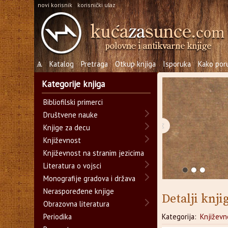
novi korisnik
korisnički ulaz
Ѧ
Katalog
Pretraga
Otkup knjiga
Isporuka
Kako poru
Kategorije knjiga
Bibliofilski primerci
Društvene nauke
‹
Knjige za decu
Književnost
Književnost na stranim jezicima
Literatura o vojsci
Monografije gradova i država
Neraspoređene knjige
Detalji knji
Obrazovna literatura
Periodika
Kategorija:
Književn