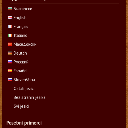
Български
English
Français
Italiano
Македонски
Deutch
Русский
Español
Slovenščina
Ostali jezici
Bez stranih jezika
Svi jezici
Posebni primerci