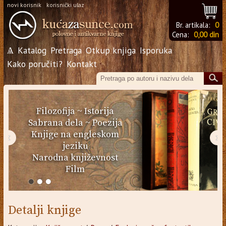
novi korisnik
korisnički ulaz
Br. artikala:
0
Cena:
0,00 din
Ѧ
Katalog
Pretraga
Otkup knjiga
Isporuka
Kako poručiti?
Kontakt
Filozofija
~
Istorija
Sabrana dela
~
Poezija
Knjige na engleskom
‹
›
jeziku
Narodna književnost
Film
Detalji knjige