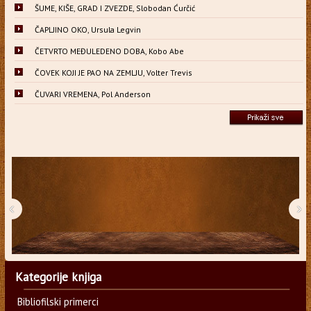
ŠUME, KIŠE, GRAD I ZVEZDE, Slobodan Ćurčić
ČAPLJINO OKO, Ursula Legvin
ČETVRTO MEĐULEDENO DOBA, Kobo Abe
ČOVEK KOJI JE PAO NA ZEMLJU, Volter Trevis
ČUVARI VREMENA, Pol Anderson
‹
›
Kategorije knjiga
Bibliofilski primerci