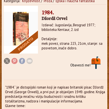
Kategorija:
Književnost
/
Proza
/
Epska i naučna fantastika
1984.
Džordž Orvel
Izdavač: Jugoslavija, Beograd 1977;
biblioteka Kentaur, 2. izd
Detaljnije:
mek povez, strana 223, 21cm, stanje: sa
posvetom, inače dobro.
Obavesti me!
"1984.“ je distopijski roman koji je napisao britanski pisac Džordž
Orvel (George Orwell), a prvi put je objavljen 1949. godine. Knjiga
predstavlja mračnu viziju budućnosti i snažnu kritiku
totalitarizma, nadzora i manipulacije informacijama.
Glavne teme: