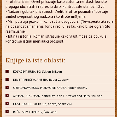
- Totalitarizam: Orvel prikazuje kako autoritarne vlasti koriste
propagandu, strah i represiju da bi kontrolisale stanovništvo.
- Nadzor i gubitak privatnosti: „Veliki Brat te posmatra“ postaje
simbol sveprisutnog nadzora i kontrole mišljenja.
- Manipulacija jezikom: Koncept „novogovora“ (Newspeak) ukazuje
na opasnost smanjenja fonda reči u jeziku, kako bi se ograničilo
razmišljanje.
- Istina i istorija: Roman istražuje kako vlast može da oblikuje i
kontroliše istinu menjajući prošlost.
Knjige iz iste oblasti:
KOSAČEVA BURA 1-2, Stiven Erikson
DEVET PRINČEVA AMBERA, Roger Zelazny
OBERONOVA RUKA, PREDVORJE HAOSA, Roger Zelazny
APEMAN, SPACEMAN, edited by Leon E. Strover and Harry Harrison
HUSITSKA TRILOGIJA 1-3, Andžej Sapkovski
REČNI SLIV TMINE 1-2, Šon Rasel