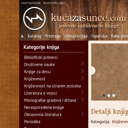
novi korisnik
korisnički ulaz
Ѧ
Katalog
Pretraga
Otkup knjiga
Isporuka
Kako poru
Kategorije knjiga
Bibliofilski primerci
Društvene nauke
‹
Knjige za decu
Književnost
Književnost na stranim jezicima
Literatura o vojsci
Monografije gradova i država
Neraspoređene knjige
Detalji knji
Obrazovna literatura
Periodika
Kategorija:
Književn