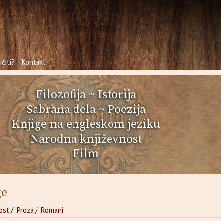
čiti?
Kontakt
Filozofija
~
Istorija
Sabrana dela
~
Poezija
Knjige na engleskom jeziku
Narodna književnost
Film
ge
ost
/
Proza
/
Romani