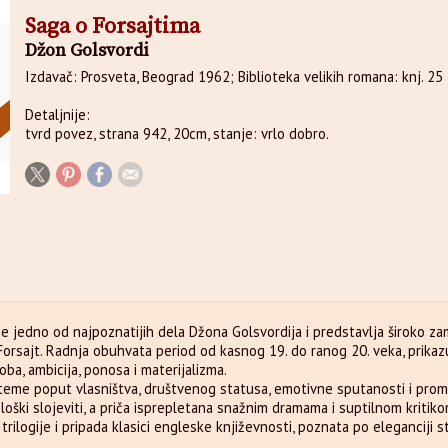
Saga o Forsajtima
Džon Golsvordi
Izdavač: Prosveta, Beograd 1962; Biblioteka velikih romana: knj. 25
Detaljnije:
tvrd povez, strana 942, 20cm, stanje: vrlo dobro.
je jedno od najpoznatijih dela Džona Golsvordija i predstavlja široko z
orsajt. Radnja obuhvata period od kasnog 19. do ranog 20. veka, prika
ba, ambicija, ponosa i materijalizma.
 teme poput vlasništva, društvenog statusa, emotivne sputanosti i prome
hološki slojeviti, a priča isprepletana snažnim dramama i suptilnom kriti
trilogije i pripada klasici engleske književnosti, poznata po eleganciji st