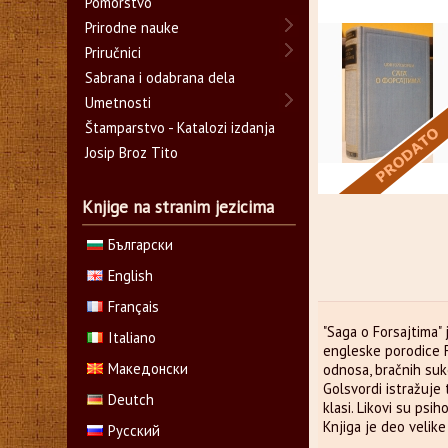
Pomorstvo
Prirodne nauke
Priručnici
Sabrana i odabrana dela
Umetnosti
Štamparstvo - Katalozi izdanja
Josip Broz Tito
Knjige na stranim jezicima
Български
English
Français
"Saga o Forsajtima" 
Italiano
engleske porodice F
Македонски
odnosa, bračnih suko
Golsvordi istražuje
Deutch
klasi. Likovi su psi
Knjiga je deo velike 
Русский