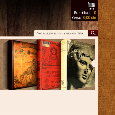
Br. artikala:
0
Cena:
0,00 din
›