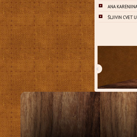
ANA KARENJINA 
ŠLJIVIN CVET U
‹