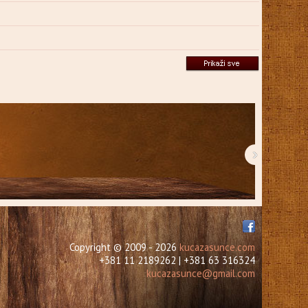
›
Copyright © 2009 - 2026
kucazasunce.com
+381 11 2189262 | +381 63 316324
kucazasunce@gmail.com