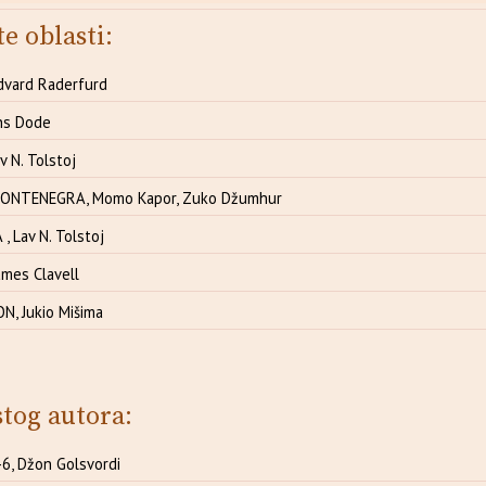
te oblasti:
dvard Raderfurd
ns Dode
 N. Tolstoj
MONTENEGRA, Momo Kapor, Zuko Džumhur
, Lav N. Tolstoj
mes Clavell
N, Jukio Mišima
stog autora:
, Džon Golsvordi