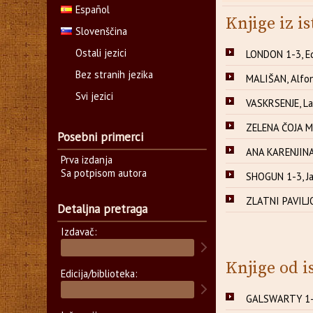
Español
Knjige iz is
Slovenščina
Ostali jezici
LONDON 1-3, E
Bez stranih jezika
MALIŠAN, Alfo
Svi jezici
VASKRSENJE, Lav
ZELENA ČOJA 
Posebni primerci
ANA KARENJINA 
Prva izdanja
Sa potpisom autora
SHOGUN 1-3, Ja
ZLATNI PAVILJO
Detaljna pretraga
Izdavač:
Knjige od i
Edicija/biblioteka:
GALSWARTY 1-6