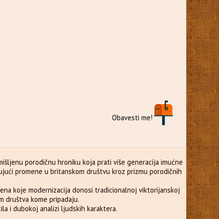
Obavesti me!
amišljenu porodičnu hroniku koja prati više generacija imućne
zujući promene u britanskom društvu kroz prizmu porodičnih
na koje modernizacija donosi tradicionalnoj viktorijanskoj
kom društva kome pripadaju.
ila i dubokoj analizi ljudskih karaktera.