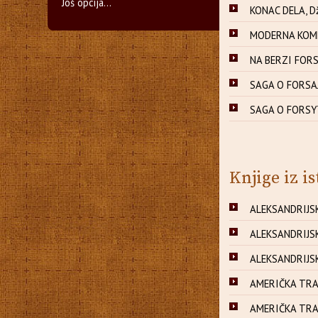
Još opcija...
KONAC DELA, D
MODERNA KOMED
NA BERZI FORS
SAGA O FORSAJ
SAGA O FORSYT
Knjige iz is
ALEKSANDRIJSK
ALEKSANDRIJSK
ALEKSANDRIJSK
AMERIČKA TRAG
AMERIČKA TRAG