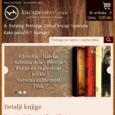
novi korisnik
korisnički ulaz
Br. artikala:
0
Cena:
0,00 din
Ѧ
Katalog
Pretraga
Otkup knjiga
Isporuka
Kako poručiti?
Kontakt
Filozofija
~
Istorija
Sabrana dela
~
Poezija
Knjige na engleskom
‹
›
jeziku
Narodna književnost
Film
Detalji knjige