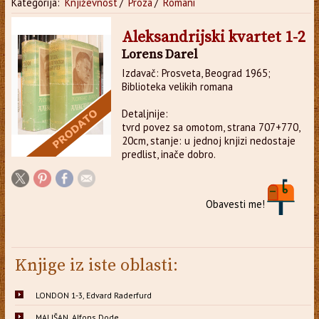
Kategorija:
Književnost
/
Proza
/
Romani
Aleksandrijski kvartet 1-2
Lorens Darel
Izdavač: Prosveta, Beograd 1965;
Biblioteka velikih romana
Detaljnije:
tvrd povez sa omotom, strana 707+770,
20cm, stanje: u jednoj knjizi nedostaje
predlist, inače dobro.
Obavesti me!
Knjige iz iste oblasti:
LONDON 1-3, Edvard Raderfurd
MALIŠAN, Alfons Dode