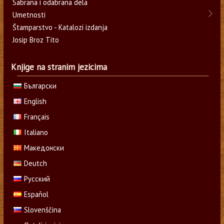
Sabrana i odabrana dela
Umetnosti
Štamparstvo - Katalozi izdanja
Josip Broz Tito
Knjige na stranim jezicima
Български
English
Français
Italiano
Македонски
Deutch
Русский
Español
Slovenščina