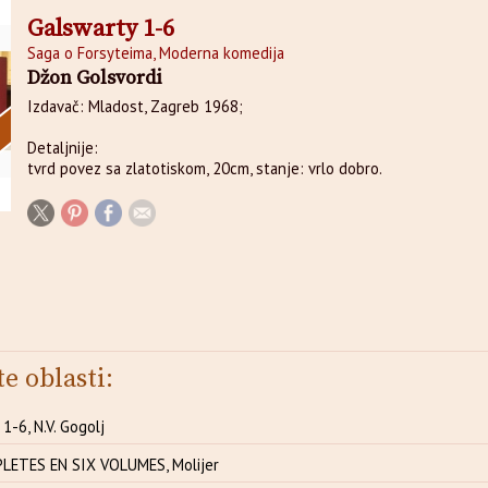
Galswarty 1-6
Saga o Forsyteima, Moderna komedija
Džon Golsvordi
Izdavač: Mladost, Zagreb 1968;
Detaljnije:
tvrd povez sa zlatotiskom, 20cm, stanje: vrlo dobro.
te oblasti:
-6, N.V. Gogolj
ETES EN SIX VOLUMES, Molijer