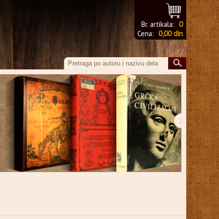
Br. artikala:
0
Cena:
0,00 din
›