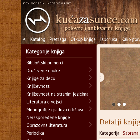
novi korisnik
korisnički ulaz
Ѧ
Katalog
Pretraga
Otkup knjiga
Isporuka
Kako poru
Kategorije knjiga
Bibliofilski primerci
Društvene nauke
‹
Knjige za decu
Književnost
Književnost na stranim jezicima
Literatura o vojsci
Monografije gradova i država
Neraspoređene knjige
Detalji knji
Obrazovna literatura
Periodika
Kategorija:
Sabrana 