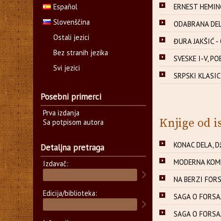
Español
ERNEST HEMING
Slovenščina
ODABRANA DELA
Ostali jezici
ĐURA JAKŠIĆ - 
Bez stranih jezika
SVESKE I-V, PO
Svi jezici
SRPSKI KLASICI
Posebni primerci
Prva izdanja
Knjige od i
Sa potpisom autora
KONAC DELA, D
Detaljna pretraga
MODERNA KOMED
Izdavač:
NA BERZI FORS
Edicija/biblioteka:
SAGA O FORSAJ
SAGA O FORSAJ