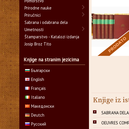
Pomorstvo
Prirodne nauke
Priručnici
Sabrana i odabrana dela
Umetnosti
Štamparstvo - Katalozi izdanja
Josip Broz Tito
Knjige na stranim jezicima
Български
English
Français
Italiano
Knjige iz is
Македонски
SABRANA DELA 1
Deutch
OEUVRES COMPL
Русский