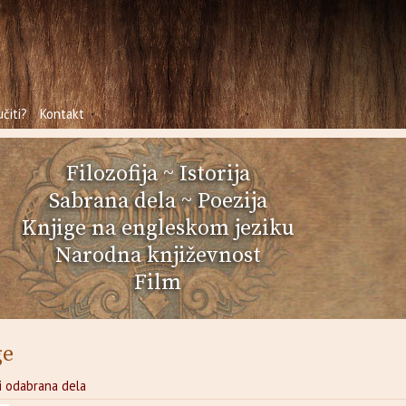
čiti?
Kontakt
Filozofija
~
Istorija
Sabrana dela
~
Poezija
Knjige na engleskom jeziku
Narodna književnost
Film
ge
i odabrana dela