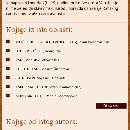
je napisano između 29. i 19. godine pre nove ere, a Vergilije je
njime želeo da slavi rimski narod i opravda osnivanje Rimskog
carstva pod vlašću cara Avgusta.
Knjige iz iste oblasti:
ĐULIĆI I ĐULIĆI UVEOCI, PEVANIJA I-II (1-3), Jovan Jovanović Zmaj
SAN I POMRAČENJE, Georg Trakl
PESME, Vladislav Petković Dis
IZABRANE PESME, Vislava Šimborska
ZLATNE ISKRE, Vojislav J. Ilić Mlađi
EPSKE PESME I DRAME, Jovan Jovanović Zmaj
I VEKOVIMA TAKO..., Radoje Radovanović
Knjige od istog autora: