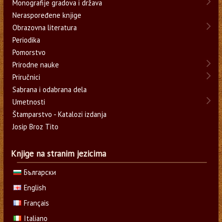
Monografije gradova i država
Neraspoređene knjige
Obrazovna literatura
Periodika
Pomorstvo
Prirodne nauke
Priručnici
Sabrana i odabrana dela
Umetnosti
Štamparstvo - Katalozi izdanja
Josip Broz Tito
Knjige na stranim jezicima
Български
English
Français
Italiano