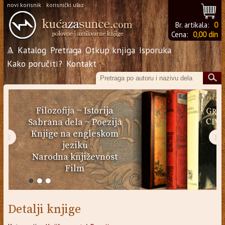
novi korisnik
korisnički ulaz
Br. artikala:
0
Cena:
0,00 din
Ѧ
Katalog
Pretraga
Otkup knjiga
Isporuka
Kako poručiti?
Kontakt
Filozofija
~
Istorija
Sabrana dela
~
Poezija
Knjige na engleskom
‹
›
jeziku
Narodna književnost
Film
Detalji knjige