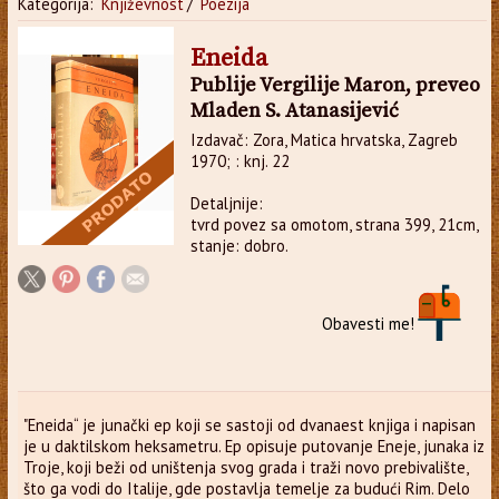
Kategorija:
Književnost
/
Poezija
Eneida
Publije Vergilije Maron, preveo
Mladen S. Atanasijević
Izdavač: Zora, Matica hrvatska, Zagreb
1970; : knj. 22
Detaljnije:
tvrd povez sa omotom, strana 399, 21cm,
stanje: dobro.
Obavesti me!
"Eneida“ je junački ep koji se sastoji od dvanaest knjiga i napisan
je u daktilskom heksametru. Ep opisuje putovanje Eneje, junaka iz
Troje, koji beži od uništenja svog grada i traži novo prebivalište,
što ga vodi do Italije, gde postavlja temelje za budući Rim. Delo