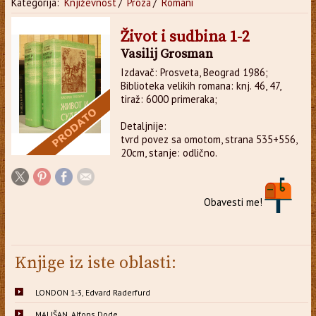
Kategorija:
Književnost
/
Proza
/
Romani
Život i sudbina 1-2
Vasilij Grosman
Izdavač: Prosveta, Beograd 1986;
Biblioteka velikih romana: knj. 46, 47,
tiraž: 6000 primeraka;
Detaljnije:
tvrd povez sa omotom, strana 535+556,
20cm, stanje: odlično.
Obavesti me!
Knjige iz iste oblasti:
LONDON 1-3, Edvard Raderfurd
MALIŠAN, Alfons Dode