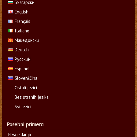
Български
English
Français
Italiano
Македонски
Deutch
Русский
Español
Slovenščina
Ostali jezici
Bez stranih jezika
Svi jezici
Posebni primerci
Prva izdanja