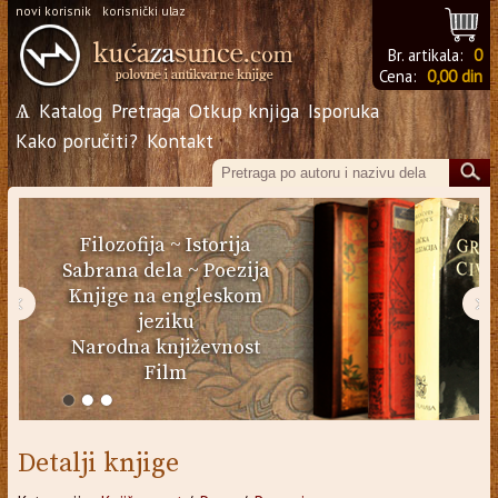
novi korisnik
korisnički ulaz
Br. artikala:
0
Cena:
0,00 din
Ѧ
Katalog
Pretraga
Otkup knjiga
Isporuka
Kako poručiti?
Kontakt
Filozofija
~
Istorija
Sabrana dela
~
Poezija
Knjige na engleskom
‹
›
jeziku
Narodna književnost
Film
Detalji knjige