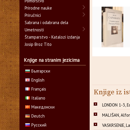
Pomorstvo
Prirodne nauke
Priručnici
Sabrana i odabrana dela
Umetnosti
Štamparstvo - Katalozi izdanja
Josip Broz Tito
Knjige na stranim jezicima
Български
English
Français
Knjige iz is
Italiano
LONDON 1-3, E
Македонски
MALIŠAN, Alfo
Deutch
Русский
VASKRSENJE, Lav