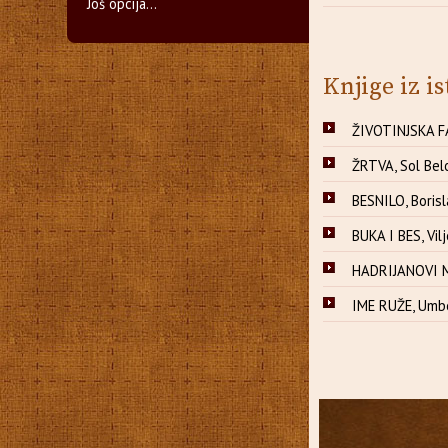
Još opcija...
Knjige iz is
ŽIVOTINJSKA F
ŽRTVA, Sol Bel
BESNILO, Borisl
BUKA I BES, Vi
HADRIJANOVI M
IME RUŽE, Umb