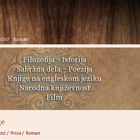
čiti?
Kontakt
Filozofija
~
Istorija
Sabrana dela
~
Poezija
Knjige na engleskom jeziku
Narodna književnost
Film
ge
ost
/
Proza
/
Romani