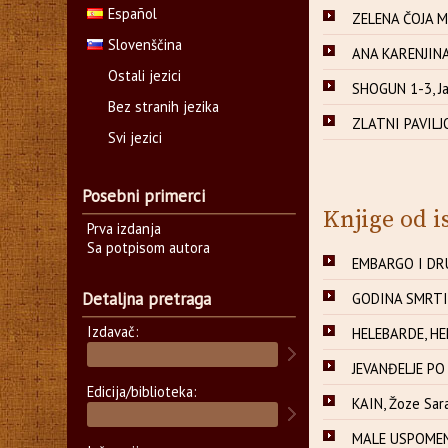
Español
ZELENA ČOJA 
Slovenščina
ANA KARENJINA 
Ostali jezici
SHOGUN 1-3, Ja
Bez stranih jezika
ZLATNI PAVILJO
Svi jezici
Posebni primerci
Knjige od i
Prva izdanja
Sa potpisom autora
EMBARGO I DRU
Detaljna pretraga
GODINA SMRTI 
Izdavač:
HELEBARDE, HE
JEVANĐELJE PO
Edicija/biblioteka:
KAIN, Žoze Sa
MALE USPOMEN