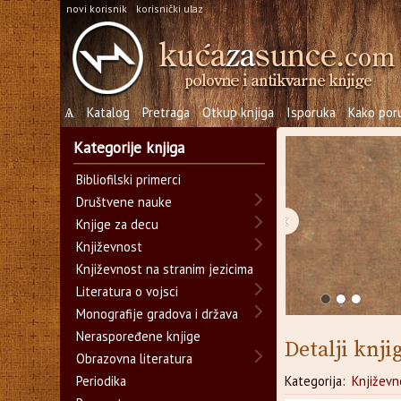
novi korisnik
korisnički ulaz
Ѧ
Katalog
Pretraga
Otkup knjiga
Isporuka
Kako poru
Kategorije knjiga
Bibliofilski primerci
Društvene nauke
‹
Knjige za decu
Književnost
Književnost na stranim jezicima
Literatura o vojsci
Monografije gradova i država
Neraspoređene knjige
Detalji knji
Obrazovna literatura
Periodika
Kategorija:
Književn