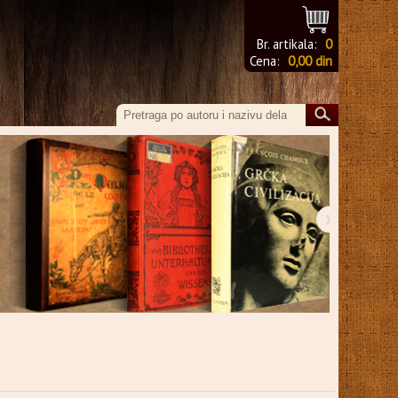
Br. artikala:
0
Cena:
0,00 din
›