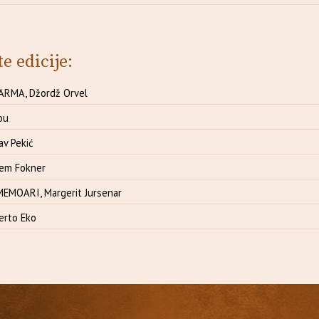
te edicije:
ARMA, Džordž Orvel
ou
av Pekić
ljem Fokner
EMOARI, Margerit Jursenar
erto Eko