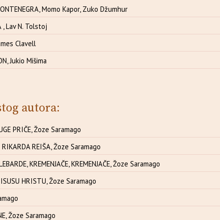
MONTENEGRA, Momo Kapor, Zuko Džumhur
, Lav N. Tolstoj
mes Clavell
N, Jukio Mišima
stog autora:
GE PRIČE, Žoze Saramago
RIKARDA REIŠA, Žoze Saramago
LEBARDE, KREMENJAČE, KREMENJAČE, Žoze Saramago
 ISUSU HRISTU, Žoze Saramago
ramago
E, Žoze Saramago