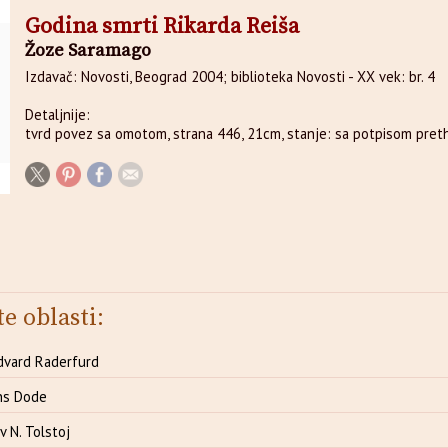
Godina smrti Rikarda Reiša
Žoze Saramago
Izdavač: Novosti, Beograd 2004; biblioteka Novosti - XX vek: br. 4
Detaljnije:
tvrd povez sa omotom, strana 446, 21cm, stanje: sa potpisom preth
te oblasti:
dvard Raderfurd
ns Dode
 N. Tolstoj