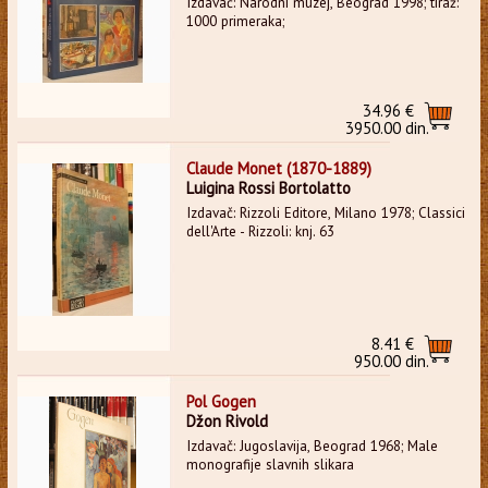
Izdavač: Narodni muzej, Beograd 1998; tiraž:
1000 primeraka;
34.96 €
3950.00 din.
Claude Monet (1870-1889)
Luigina Rossi Bortolatto
Izdavač: Rizzoli Editore, Milano 1978; Classici
dell'Arte - Rizzoli: knj. 63
8.41 €
950.00 din.
Pol Gogen
Džon Rivold
Izdavač: Jugoslavija, Beograd 1968; Male
monografije slavnih slikara