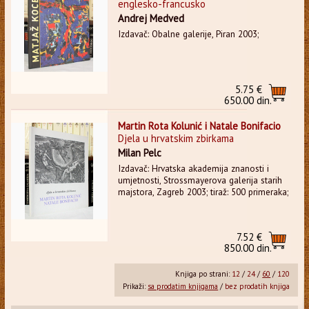
englesko-francusko
Andrej Medved
Izdavač: Obalne galerije, Piran 2003;
5.75 €
650.00 din.
Martin Rota Kolunić i Natale Bonifacio
Djela u hrvatskim zbirkama
Milan Pelc
Izdavač: Hrvatska akademija znanosti i
umjetnosti, Strossmayerova galerija starih
majstora, Zagreb 2003; tiraž: 500 primeraka;
7.52 €
850.00 din.
Knjiga po strani:
12
/
24
/
60
/
120
Prikaži:
sa prodatim knjigama
/
bez prodatih knjiga