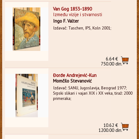
Van Gog 1853-1890
Između vizije i stvarnosti
Ingo F. Valter
Izdavač: Taschen, IPS, Koln 2001;
6.64 €
750.00 din.
Đorđe Andrejević-Kun
Momčilo Stevanović
Izdavač: SANU, Jugoslavija, Beograd 1977;
Srpski slikari i vajari XIX i XX veka, tiraž: 2000
primeraka;
10.62 €
1200.00 din.