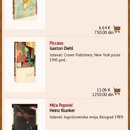
6.64 €
750.00 din.
Piccaso
Gaston Diehl
Izdavač: Crown Publishers, New York posle
1945.god.;
11.06 €
1250.00 din.
Mića Popović
Heinz Klunker
Izdavač: Jugoslovenska revija, Beograd 1989;