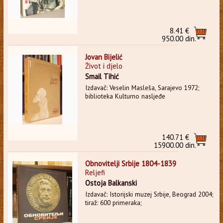
8.41 €
950.00 din.
Jovan Bijelić
Život i djelo
Smail Tihić
Izdavač: Veselin Masleša, Sarajevo 1972;
biblioteka Kulturno nasljeđe
140.71 €
15900.00 din.
Obnovitelji Srbije 1804-1839
Reljefi
Ostoja Balkanski
Izdavač: Istorijski muzej Srbije, Beograd 2004;
tiraž: 600 primeraka;