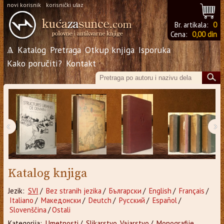
novi korisnik
korisnički ulaz
Br. artikala:
0
Cena:
0,00 din
Ѧ
Katalog
Pretraga
Otkup knjiga
Isporuka
Kako poručiti?
Kontakt
‹
›
Katalog knjiga
Jezik:
SVI
/
Bez stranih jezika
/
Български
/
English
/
Français
/
Italiano
/
Македонски
/
Deutch
/
Русский
/
Español
/
Slovenščina
/
Ostali
Kategorija:
Umetnosti
/
Slikarstvo, Vajarstvo
/
Monografije