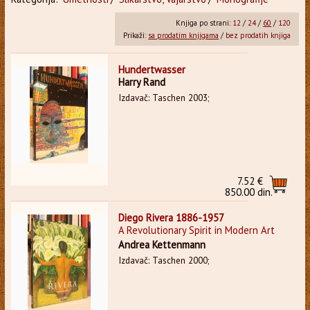
Knjiga po strani:
12
/
24
/
60
/
120
Prikaži:
sa prodatim knjigama
/
bez prodatih knjiga
Hundertwasser
Harry Rand
Izdavač: Taschen 2003;
7.52 €
850.00 din.
Diego Rivera 1886-1957
A Revolutionary Spirit in Modern Art
Andrea Kettenmann
Izdavač: Taschen 2000;