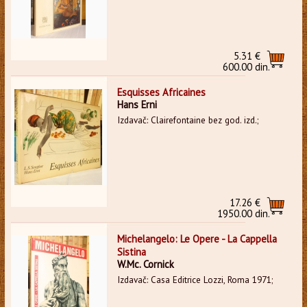
5.31 €
600.00 din.
Esquisses Africaines
Hans Erni
Izdavač: Clairefontaine bez god. izd.;
17.26 €
1950.00 din.
Michelangelo: Le Opere - La Cappella
Sistina
W.Mc. Cornick
Izdavač: Casa Editrice Lozzi, Roma 1971;