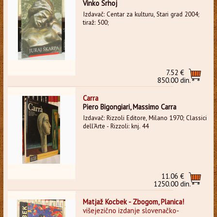
Vinko Srhoj
Izdavač: Centar za kulturu, Stari grad 2004;
tiraž: 500;
7.52 €
850.00 din.
Carra
Piero Bigongiari, Massimo Carra
Izdavač: Rizzoli Editore, Milano 1970; Classici
dell'Arte - Rizzoli: knj. 44
11.06 €
1250.00 din.
Matjaž Kocbek - Zbogom, Planica!
višejezično izdanje slovenačko-