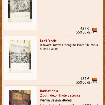
4.87 €
550.00 din.
Uroš Predić
Izdavač: Prosveta, Beograd 1964; Biblioteka
Slikari i vajari
4.87 €
550.00 din.
Radost boja
Život i delo Nikole Beševića
Ivanka Bešević-Boreli