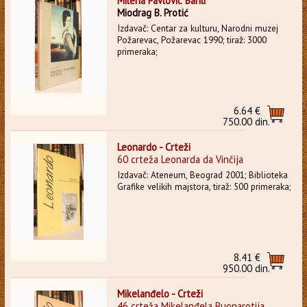
Milena Pavlović Barili
Miodrag B. Protić
Izdavač: Centar za kulturu, Narodni muzej
Požarevac, Požarevac 1990; tiraž: 3000
primeraka;
6.64 €
750.00 din.
Leonardo - Crteži
60 crteža Leonarda da Vinčija
Izdavač: Ateneum, Beograd 2001; Biblioteka
Grafike velikih majstora, tiraž: 500 primeraka;
8.41 €
950.00 din.
Mikelanđelo - Crteži
46 crteža Mikelanđela Buonarotija