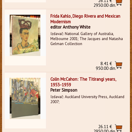
26.11 €
2950.00 din.
Frida Kahlo, Diego Rivera and Mexican
Modernism
editor Anthony White
Izdavač: National Gallery of Australia,
Melbourne 2001; The Jacques and Natasha
Gelman Collection
8.41 €
950.00 din.
Colin McCahon: The Titirangi years,
1953-1959
Peter Simpson
Izdavač: Auckland University Press, Auckland
2007;
26.11 €
2950.00 din.