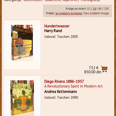
Knjiga po strani:
12
/
24
/
60
/
120
Prikaži:
sa prodatim knjigama
/
bez prodatih knjiga
Hundertwasser
Harry Rand
Izdavač: Taschen 2003;
7.52 €
850.00 din.
Diego Rivera 1886-1957
A Revolutionary Spirit in Modern Art
Andrea Kettenmann
Izdavač: Taschen 2000;