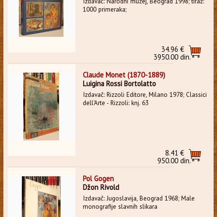
Izdavač: Narodni muzej, Beograd 1998; tiraž:
1000 primeraka;
34.96 €
3950.00 din.
Claude Monet (1870-1889)
Luigina Rossi Bortolatto
Izdavač: Rizzoli Editore, Milano 1978; Classici
dell'Arte - Rizzoli: knj. 63
8.41 €
950.00 din.
Pol Gogen
Džon Rivold
Izdavač: Jugoslavija, Beograd 1968; Male
monografije slavnih slikara