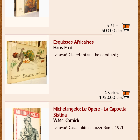
5.31 €
600.00 din.
Esquisses Africaines
Hans Erni
Izdavač: Clairefontaine bez god. izd.;
17.26 €
1950.00 din.
Michelangelo: Le Opere - La Cappella
Sistina
W.Mc. Cornick
Izdavač: Casa Editrice Lozzi, Roma 1971;