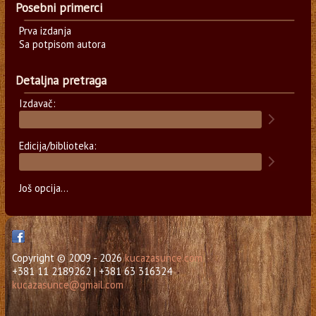
Posebni primerci
Prva izdanja
Sa potpisom autora
Detaljna pretraga
Izdavač:
Edicija/biblioteka:
Još opcija...
Copyright © 2009 - 2026
kucazasunce.com
+381 11 2189262 | +381 63 316324
kucazasunce@gmail.com