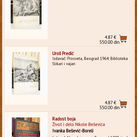
4.87 €
550.00 din.
Uroš Predić
Izdavač: Prosveta, Beograd 1964; Biblioteka
Slikari i vajari
4.87 €
550.00 din.
Radost boja
Život i delo Nikole Beševića
Ivanka Bešević-Boreli