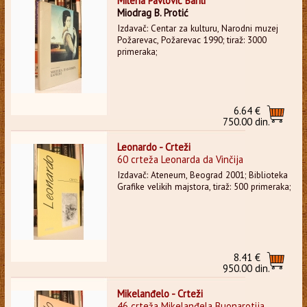
Milena Pavlović Barili
Miodrag B. Protić
Izdavač: Centar za kulturu, Narodni muzej
Požarevac, Požarevac 1990; tiraž: 3000
primeraka;
6.64 €
750.00 din.
Leonardo - Crteži
60 crteža Leonarda da Vinčija
Izdavač: Ateneum, Beograd 2001; Biblioteka
Grafike velikih majstora, tiraž: 500 primeraka;
8.41 €
950.00 din.
Mikelanđelo - Crteži
46 crteža Mikelanđela Buonarotija