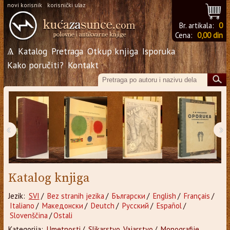
novi korisnik
korisnički ulaz
Br. artikala:
0
Cena:
0,00 din
Ѧ
Katalog
Pretraga
Otkup knjiga
Isporuka
Kako poručiti?
Kontakt
‹
›
Katalog knjiga
Jezik:
SVI
/
Bez stranih jezika
/
Български
/
English
/
Français
/
Italiano
/
Македонски
/
Deutch
/
Русский
/
Español
/
Slovenščina
/
Ostali
Kategorija:
Umetnosti
/
Slikarstvo, Vajarstvo
/
Monografije