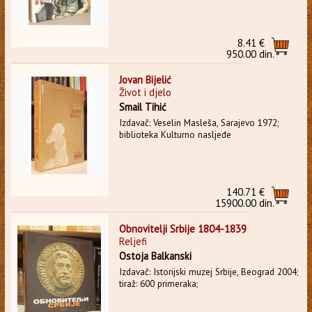
8.41 €
950.00 din.
Jovan Bijelić
Život i djelo
Smail Tihić
Izdavač: Veselin Masleša, Sarajevo 1972;
biblioteka Kulturno nasljeđe
140.71 €
15900.00 din.
Obnovitelji Srbije 1804-1839
Reljefi
Ostoja Balkanski
Izdavač: Istorijski muzej Srbije, Beograd 2004;
tiraž: 600 primeraka;