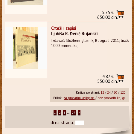
5.75 €
650.00 din.
Crteži i zapisi
Ljubiša R. Đenić Rujanski
Izdavač: Službeni glasnik, Beograd 2011; tiraž:
1000 primeraka;
4.87 €
550.00 din.
Knjiga po strani:
12
/
24
/
60
/
120
Prikaži:
sa prodatim knjigama
/
bez prodatih knjiga
...
1
2
3
29
>
idi na stranu: