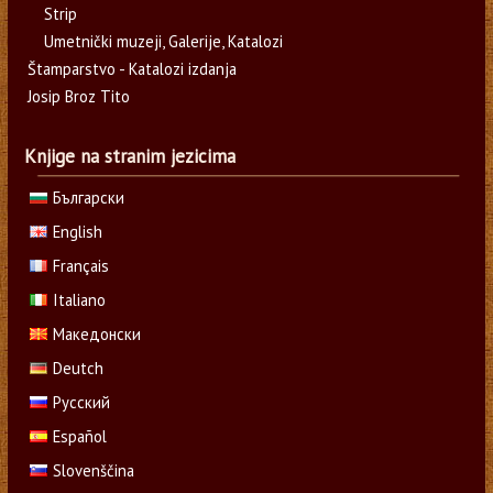
Strip
Umetnički muzeji, Galerije, Katalozi
Štamparstvo - Katalozi izdanja
Josip Broz Tito
Knjige na stranim jezicima
Български
English
Français
Italiano
Македонски
Deutch
Русский
Español
Slovenščina