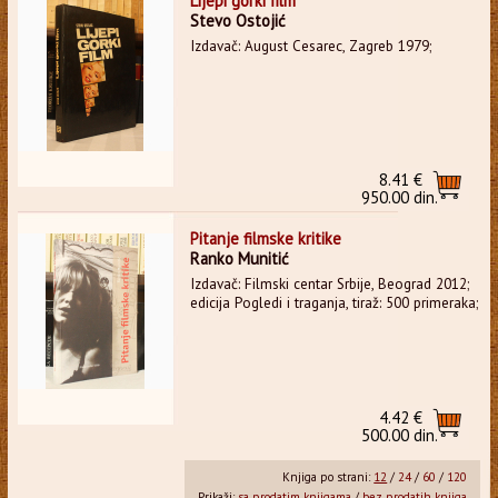
Lijepi gorki film
Stevo Ostojić
Izdavač: August Cesarec, Zagreb 1979;
8.41 €
950.00 din.
Pitanje filmske kritike
Ranko Munitić
Izdavač: Filmski centar Srbije, Beograd 2012;
edicija Pogledi i traganja, tiraž: 500 primeraka;
4.42 €
500.00 din.
Knjiga po strani:
12
/
24
/
60
/
120
Prikaži:
sa prodatim knjigama
/
bez prodatih knjiga