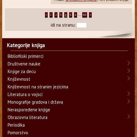
...
<
1
2
3
4
5
6
40
>
idi na stranu:
Kategorije knjiga
Bibliofilski primerci
Društvene nauke
Knjige za decu
Književnost
Književnost na stranim jezicima
Literatura o vojsci
Monografije gradova i država
Neraspoređene knjige
Obrazovna literatura
Periodika
Pomorstvo