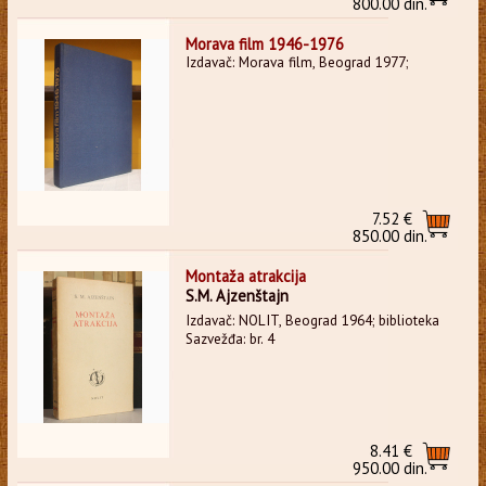
800.00 din.
Morava film 1946-1976
Izdavač: Morava film, Beograd 1977;
7.52 €
850.00 din.
Montaža atrakcija
S.M. Ajzenštajn
Izdavač: NOLIT, Beograd 1964; biblioteka
Sazvežđa: br. 4
8.41 €
950.00 din.