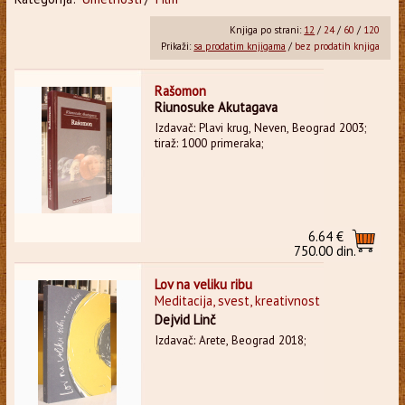
Knjiga po strani:
12
/
24
/
60
/
120
Prikaži:
sa prodatim knjigama
/
bez prodatih knjiga
Rašomon
Riunosuke Akutagava
Izdavač: Plavi krug, Neven, Beograd 2003;
tiraž: 1000 primeraka;
6.64 €
750.00 din.
Lov na veliku ribu
Meditacija, svest, kreativnost
Dejvid Linč
Izdavač: Arete, Beograd 2018;