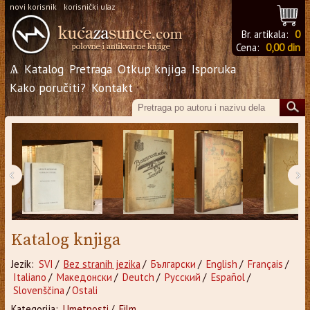
novi korisnik
korisnički ulaz
Br. artikala:
0
Cena:
0,00 din
Ѧ
Katalog
Pretraga
Otkup knjiga
Isporuka
Kako poručiti?
Kontakt
‹
›
Katalog knjiga
Jezik:
SVI
/
Bez stranih jezika
/
Български
/
English
/
Français
/
Italiano
/
Македонски
/
Deutch
/
Русский
/
Español
/
Slovenščina
/
Ostali
Kategorija:
Umetnosti
/
Film