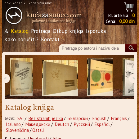
novi korisnik
korisnički ulaz
Br. artikala:
0
Cena:
0,00 din
Ѧ
Katalog
Pretraga
Otkup knjiga
Isporuka
Kako poručiti?
Kontakt
‹
›
Katalog knjiga
Jezik:
SVI
/
Bez stranih jezika
/
Български
/
English
/
Français
/
Italiano
/
Македонски
/
Deutch
/
Русский
/
Español
/
Slovenščina
/
Ostali
Kategorija:
Umetnosti
/
Film