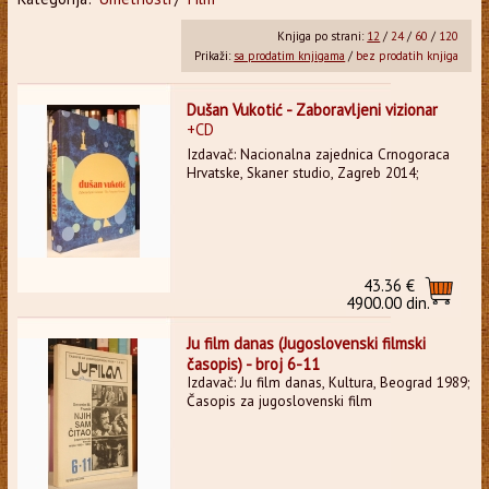
Knjiga po strani:
12
/
24
/
60
/
120
Prikaži:
sa prodatim knjigama
/
bez prodatih knjiga
Dušan Vukotić - Zaboravljeni vizionar
+CD
Izdavač: Nacionalna zajednica Crnogoraca
Hrvatske, Skaner studio, Zagreb 2014;
43.36 €
4900.00 din.
Ju film danas (Jugoslovenski filmski
časopis) - broj 6-11
Izdavač: Ju film danas, Kultura, Beograd 1989;
Časopis za jugoslovenski film