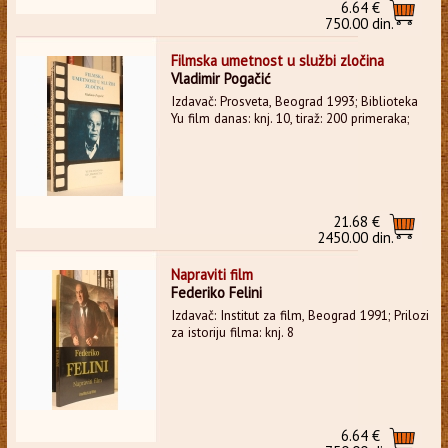
6.64 €
750.00 din.
Filmska umetnost u službi zločina
Vladimir Pogačić
Izdavač: Prosveta, Beograd 1993; Biblioteka
Yu film danas: knj. 10, tiraž: 200 primeraka;
21.68 €
2450.00 din.
Napraviti film
Federiko Felini
Izdavač: Institut za film, Beograd 1991; Prilozi
za istoriju filma: knj. 8
6.64 €