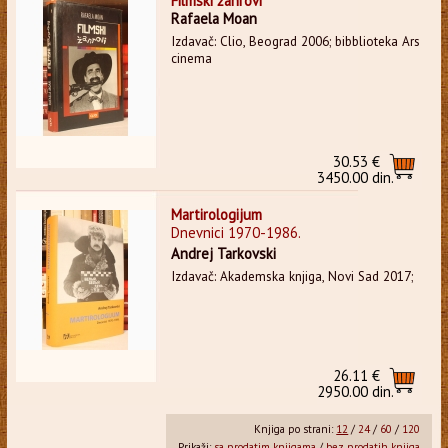
Filmski žanrovi
Rafaela Moan
Izdavač: Clio, Beograd 2006; bibblioteka Ars
cinema
30.53 €
3450.00 din.
Martirologijum
Dnevnici 1970-1986.
Andrej Tarkovski
Izdavač: Akademska knjiga, Novi Sad 2017;
26.11 €
2950.00 din.
Knjiga po strani:
12
/
24
/
60
/
120
Prikaži:
sa prodatim knjigama
/
bez prodatih knjiga