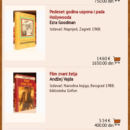
750.00 din.
Pedeset godina uspona i pada
Hollywooda
Ezra Goodman
Izdavač: Naprijed, Zagreb 1968;
14.60 €
1650.00 din.
Film zvani želja
Andžej Vajda
Izdavač: Narodna knjiga, Beograd 1988;
biblioteka Grifon
3.54 €
400.00 din.