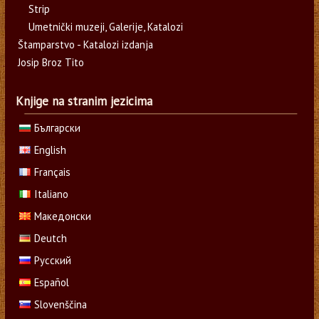
Strip
Umetnički muzeji, Galerije, Katalozi
Štamparstvo - Katalozi izdanja
Josip Broz Tito
Knjige na stranim jezicima
Български
English
Français
Italiano
Македонски
Deutch
Русский
Español
Slovenščina