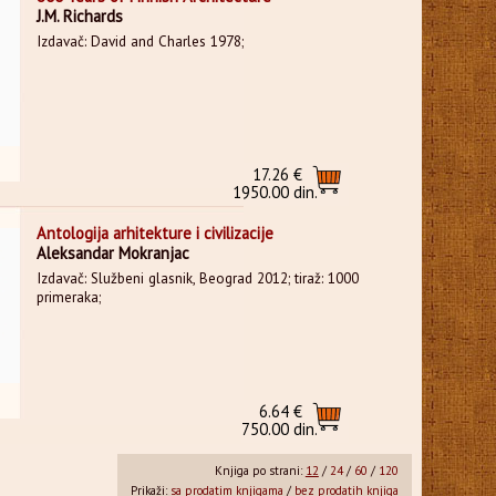
J.M. Richards
Izdavač: David and Charles 1978;
17.26 €
1950.00 din.
Antologija arhitekture i civilizacije
Aleksandar Mokranjac
Izdavač: Službeni glasnik, Beograd 2012; tiraž: 1000
primeraka;
6.64 €
750.00 din.
Knjiga po strani:
12
/
24
/
60
/
120
Prikaži:
sa prodatim knjigama
/
bez prodatih knjiga