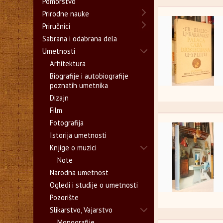
Pomorstvo
Prirodne nauke
Priručnici
Sabrana i odabrana dela
Umetnosti
Arhitektura
Biografije i autobiografije
poznatih umetnika
Dizajn
Film
Fotografija
Istorija umetnosti
Knjige o muzici
Note
Narodna umetnost
Ogledi i studije o umetnosti
Pozorište
Slikarstvo, Vajarstvo
Monografije