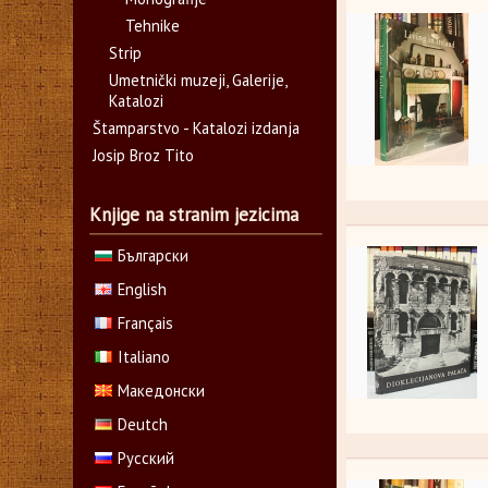
Tehnike
Strip
Umetnički muzeji, Galerije,
Katalozi
Štamparstvo - Katalozi izdanja
Josip Broz Tito
Knjige na stranim jezicima
Български
English
Français
Italiano
Македонски
Deutch
Русский