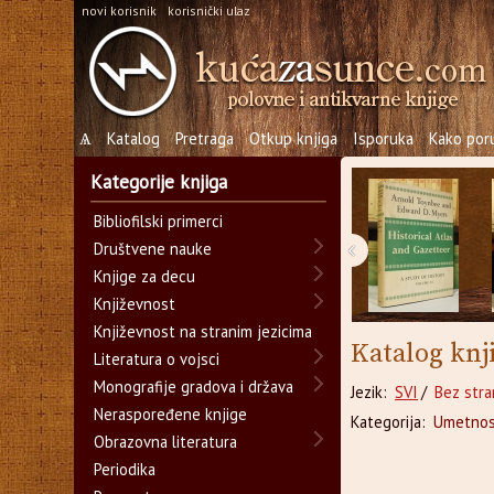
novi korisnik
korisnički ulaz
Ѧ
Katalog
Pretraga
Otkup knjiga
Isporuka
Kako poru
Kategorije knjiga
Bibliofilski primerci
‹
Društvene nauke
Knjige za decu
Književnost
Književnost na stranim jezicima
Katalog knj
Literatura o vojsci
Monografije gradova i država
Jezik:
SVI
/
Bez stra
Neraspoređene knjige
Kategorija:
Umetnos
Obrazovna literatura
Periodika