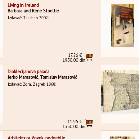
Living in Ireland
Barbara and Rene Stoeltie
Izdavač: Taschen 2002;
17.26 €
1950.00 din.
Dioklecijanova palača
Jerko Marasović, Tomislav Marasović
Izdavač: Zora, Zagreb 1968;
11.95 €
1350.00 din.
Arhitektura, čovek, podneblje