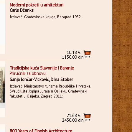
Moderni pokreti u arhitekturi
Čarls Dženks
Izdavač: Građevinska knjiga, Beograd 1982;
10.18 €
1150.00 din.
Tradicijska kuća Slavonije i Baranje
Priručnik za obnovu
Sanja lončar-Vicković, DIna Stober
Izdavač: Ministarstvo turizma Republike Hrvatske,
SVeučilište Jopipa Juraja u Osijeku, Građevinski
fakultet u Osijeku, Zagreb 2011;
21.68 €
2450.00 din.
800 Years of Finnish Architecture