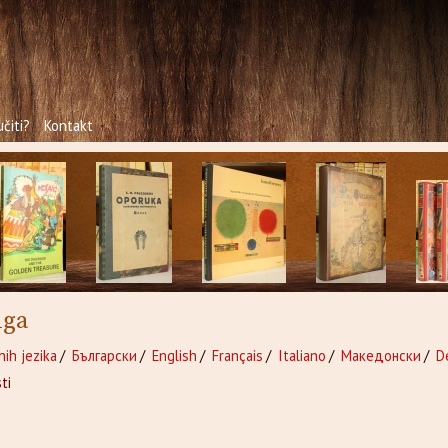
čiti?
Kontakt
iga
nih jezika
/
Български
/
English
/
Français
/
Italiano
/
Македонски
/
D
ti