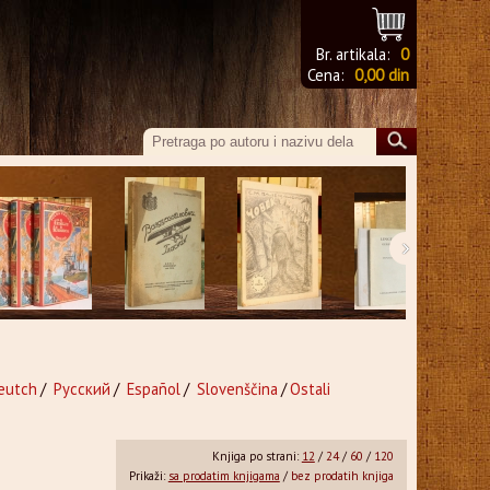
Br. artikala:
0
Cena:
0,00 din
›
eutch
/
Русский
/
Español
/
Slovenščina
/
Ostali
Knjiga po strani:
12
/
24
/
60
/
120
Prikaži:
sa prodatim knjigama
/
bez prodatih knjiga