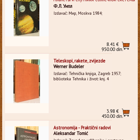
Ф.Л. Уипл
Izdavač: Мир, Moskva 1984;
8.41 €
950.00 din.
Teleskopi, rakete, zvijezde
Werner Budeler
Izdavač: Tehnička knjiga, Zagreb 1957;
biblioteka Tehnika i život: knj. 4
3.98 €
450.00 din.
Astronomija - Praktični radovi
Aleksandar Tomić