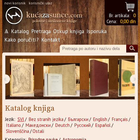
novi korisnik
korisnički ulaz
Br. artikala:
0
Cena:
0,00 din
Ѧ
Katalog
Pretraga
Otkup knjiga
Isporuka
Kako poručiti?
Kontakt
‹
›
Katalog knjiga
Jezik:
SVI
/
Bez stranih jezika
/
Български
/
English
/
Français
/
Italiano
/
Македонски
/
Deutch
/
Русский
/
Español
/
Slovenščina
/
Ostali
Kategorija:
Prirodne nauke
/
Astronomija