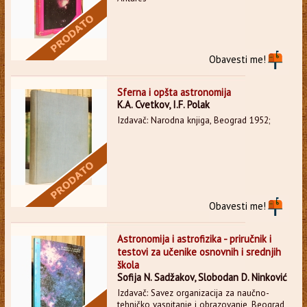
Obavesti me!
Sferna i opšta astronomija
K.A. Cvetkov, I.F. Polak
Izdavač: Narodna knjiga, Beograd 1952;
Obavesti me!
Astronomija i astrofizika - priručnik i
testovi za učenike osnovnih i srednjih
škola
Sofija N. Sadžakov, Slobodan D. Ninković
Izdavač: Savez organizacija za naučno-
tehničko vaspitanje i obrazovanje, Beograd