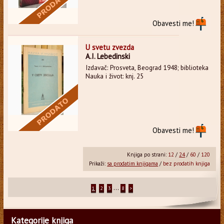
Obavesti me!
U svetu zvezda
A.I. Lebedinski
Izdavač: Prosveta, Beograd 1948; biblioteka
Nauka i život: knj. 25
Obavesti me!
Knjiga po strani:
12
/
24
/
60
/
120
Prikaži:
sa prodatim knjigama
/
bez prodatih knjiga
...
1
2
3
8
>
Kategorije knjiga