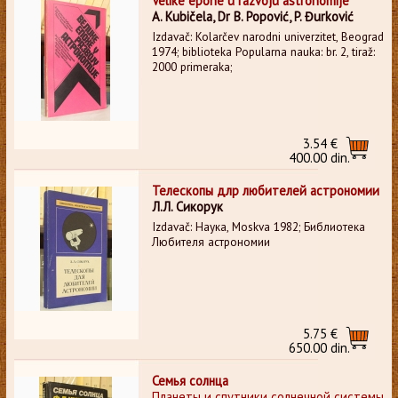
Velike epohe u razvoju astronomije
A. Kubičela, Dr B. Popović, P. Đurković
Izdavač: Kolarčev narodni univerzitet, Beograd
1974; biblioteka Popularna nauka: br. 2, tiraž:
2000 primeraka;
3.54 €
400.00 din.
Телескопы длр любителей астрономии
Л.Л. Сикорук
Izdavač: Наука, Moskva 1982; Библиотека
Любителя астрономии
5.75 €
650.00 din.
Семья солнца
Планеты и спутники солнечной системы