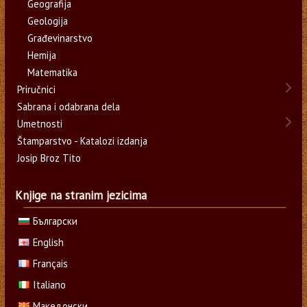
Geografija
Geologija
Građevinarstvo
Hemija
Matematika
Priručnici
Sabrana i odabrana dela
Umetnosti
Štamparstvo - Katalozi izdanja
Josip Broz Tito
Knjige na stranim jezicima
Български
English
Français
Italiano
Македонски