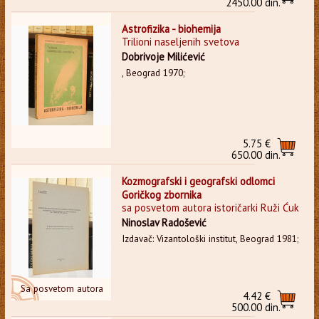
2450.00 din.
Astrofizika - biohemija
Trilioni naseljenih svetova
Dobrivoje Milićević
, Beograd 1970;
5.75 €
650.00 din.
Kozmografski i geografski odlomci
Goričkog zbornika
sa posvetom autora istoričarki Ruži Ćuk
Ninoslav Radošević
Izdavač: Vizantološki institut, Beograd 1981;
Sa posvetom autora
4.42 €
500.00 din.