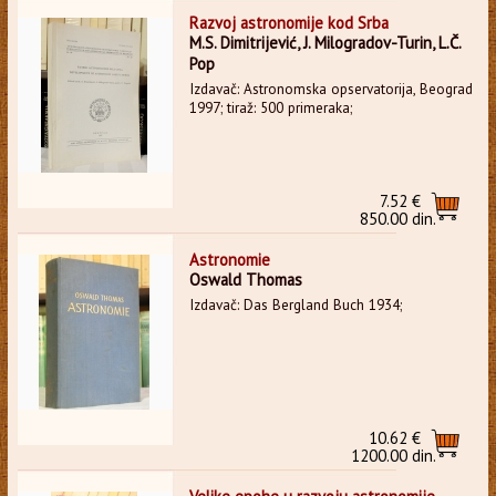
Razvoj astronomije kod Srba
M.S. Dimitrijević, J. Milogradov-Turin, L.Č.
Pop
Izdavač: Astronomska opservatorija, Beograd
1997; tiraž: 500 primeraka;
7.52 €
850.00 din.
Astronomie
Oswald Thomas
Izdavač: Das Bergland Buch 1934;
10.62 €
1200.00 din.