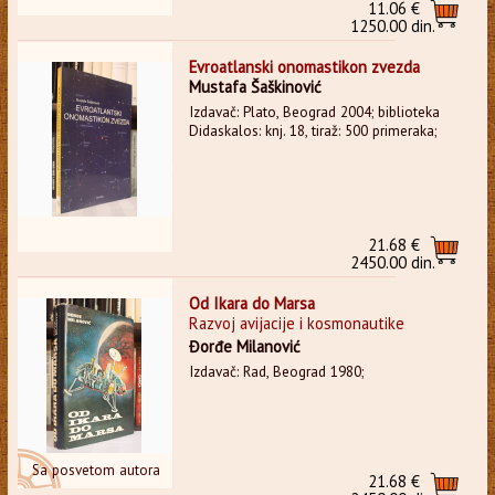
11.06 €
1250.00 din.
Evroatlanski onomastikon zvezda
Mustafa Šaškinović
Izdavač: Plato, Beograd 2004; biblioteka
Didaskalos: knj. 18, tiraž: 500 primeraka;
21.68 €
2450.00 din.
Od Ikara do Marsa
Razvoj avijacije i kosmonautike
Đorđe Milanović
Izdavač: Rad, Beograd 1980;
Sa posvetom autora
21.68 €