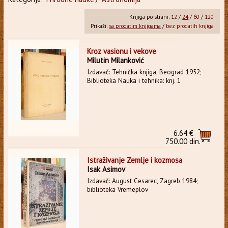
Knjiga po strani:
12
/
24
/
60
/
120
Prikaži:
sa prodatim knjigama
/
bez prodatih knjiga
Kroz vasionu i vekove
Milutin Milanković
Izdavač: Tehnička knjiga, Beograd 1952;
Biblioteka Nauka i tehnika: knj. 1
6.64 €
750.00 din.
Istraživanje Zemlje i kozmosa
Isak Asimov
Izdavač: August Cesarec, Zagreb 1984;
biblioteka Vremeplov