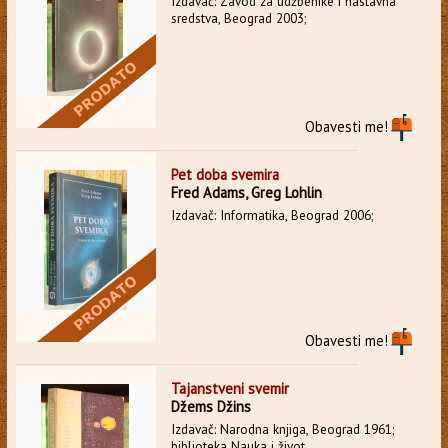
Izdavač: Zavod za udžbenike i nastavna
sredstva, Beograd 2003;
Obavesti me!
Pet doba svemira
Fred Adams, Greg Lohlin
Izdavač: Informatika, Beograd 2006;
Obavesti me!
Tajanstveni svemir
Džems Džins
Izdavač: Narodna knjiga, Beograd 1961;
biblioteka Nauka i život