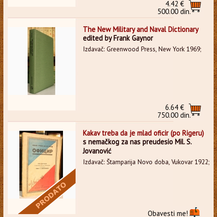
4.42 €
500.00 din.
The New Military and Naval Dictionary
edited by Frank Gaynor
Izdavač: Greenwood Press, New York 1969;
6.64 €
750.00 din.
Kakav treba da je mlad oficir (po Rigeru)
s nemačkog za nas preudesio Mil. S.
Jovanović
Izdavač: Štamparija Novo doba, Vukovar 1922;
Obavesti me!