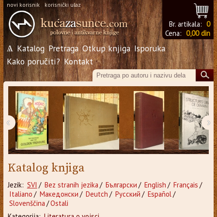
novi korisnik
korisnički ulaz
Br. artikala:
0
Cena:
0,00 din
Ѧ
Katalog
Pretraga
Otkup knjiga
Isporuka
Kako poručiti?
Kontakt
‹
›
Katalog knjiga
Jezik:
SVI
/
Bez stranih jezika
/
Български
/
English
/
Français
/
Italiano
/
Македонски
/
Deutch
/
Русский
/
Español
/
Slovenščina
/
Ostali
Kategorija:
Literatura o vojsci