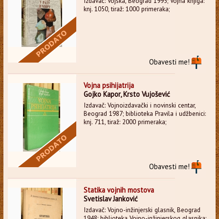
Izdavač: Vojska, Beograd 1995; Vojna knjiga:
knj. 1050, tiraž: 1000 primeraka;
Obavesti me!
Vojna psihijatrija
Gojko Kapor, Krsto Vujošević
Izdavač: Vojnoizdavački i novinski centar,
Beograd 1987; biblioteka Pravila i udžbenici:
knj. 711, tiraž: 2000 primeraka;
Obavesti me!
Statika vojnih mostova
Svetislav Janković
Izdavač: Vojno-inžinjerski glasnik, Beograd
1948; biblioteka Vojno-inžinjerskog glasnika: