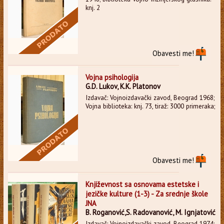
knj. 2
Obavesti me!
Vojna psihologija
G.D. Lukov, K.K. Platonov
Izdavač: Vojnoizdavački zavod, Beograd 1968;
Vojna biblioteka: knj. 73, tiraž: 3000 primeraka;
Obavesti me!
Književnost sa osnovama estetske i
jezičke kulture (1-3) - Za srednje škole
JNA
B. Roganović,S. Radovanović, M. Ignjatović
Izdavač: Vojnoizdavački zavod, Beograd 1974;