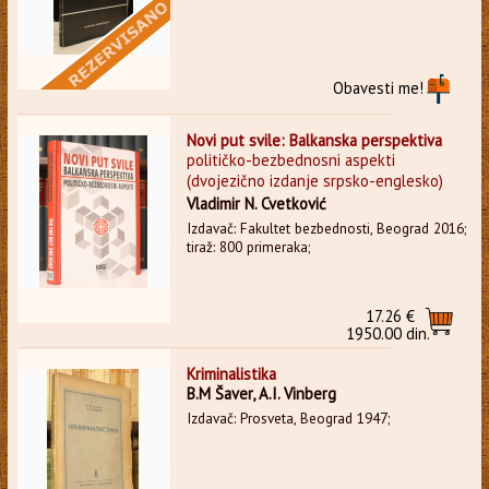
Obavesti me!
Novi put svile: Balkanska perspektiva
političko-bezbednosni aspekti
(dvojezično izdanje srpsko-englesko)
Vladimir N. Cvetković
Izdavač: Fakultet bezbednosti, Beograd 2016;
tiraž: 800 primeraka;
17.26 €
1950.00 din.
Kriminalistika
B.M Šaver, A.I. Vinberg
Izdavač: Prosveta, Beograd 1947;