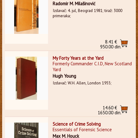
Radomir M. Milašinović
Izdavač: 4. jul, Beograd 1981; tiraž: 3000
primeraka;
8.41 €
950.00 din.
My Forty Years at the Yard
Formerly Commander C.I.D, New Scotland
Yard
Hugh Young
Izdavač: W.H. Allen, London 1955;
14.60 €
1650.00 din.
Science of Crime Solving
Essentials of Forensic Science
Max M. Houck