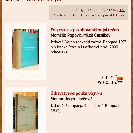
Knjiga po strani:
12
/
24
/
60
/
120
Prikaži:
sa prodatim knjigama
/
bez prodatih knjiga
Englesko-srpskohrvatski vojni rečnik
Momčilo Popović, Miloš Četnikov
Izdavač: Vojnoizdavački zavod, Beograd 1973;
biblioteka Pravila i udžbenici, tiraž: 2000
primeraka;
8.41 €
950.00 din.
Zdravstvene pouke vojniku
Simeun Jeger Lovčević
Izdavač: Štamparija Radenković, Beograd
1932;