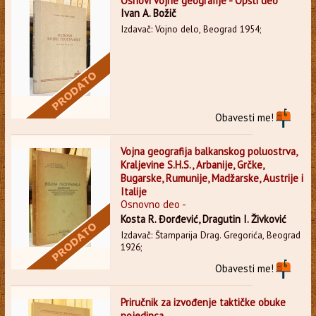
Osnovi vojne geografije - Opšti deo
Ivan A. Božič
Izdavač: Vojno delo, Beograd 1954;
Obavesti me!
Vojna geografija balkanskog poluostrva,
Kraljevine S.H.S., Arbanije, Grčke,
Bugarske, Rumunije, Madžarske, Austrije i
Italije
Osnovno deo -
Kosta R. Đorđević, Dragutin I. Živković
Izdavač: Štamparija Drag. Gregorića, Beograd
1926;
Obavesti me!
Priručnik za izvođenje taktičke obuke
pojedinca