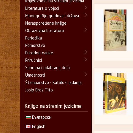
Književnost na stranim jezicima
Literatura o vojsci
Monografije gradova i država
Neraspoređene knjige
Obrazovna literatura
Periodika
Pomorstvo
Prirodne nauke
Priručnici
Sabrana i odabrana dela
Umetnosti
Štamparstvo - Katalozi izdanja
Josip Broz Tito
Knjige na stranim jezicima
Български
English