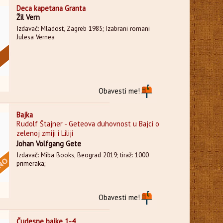
Deca kapetana Granta
Žil Vern
Izdavač: Mladost, Zagreb 1985; Izabrani romani
Julesa Vernea
Obavesti me!
Bajka
Rudolf Štajner - Geteova duhovnost u Bajci o
zelenoj zmiji i Liliji
Johan Volfgang Gete
Izdavač: Miba Books, Beograd 2019; tiraž: 1000
primeraka;
Obavesti me!
Čudesne bajke 1-4