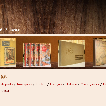
čiti?
Kontakt
iga
nih jezika
/
Български
/
English
/
Français
/
Italiano
/
Македонски
/
D
a decu