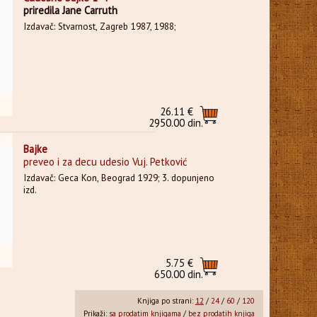
priredila Jane Carruth
Izdavač: Stvarnost, Zagreb 1987, 1988;
26.11 €
2950.00 din.
Bajke
preveo i za decu udesio Vuj. Petković
Izdavač: Geca Kon, Beograd 1929; 3. dopunjeno
izd.
5.75 €
650.00 din.
Knjiga po strani:
12
/
24
/
60
/
120
Prikaži:
sa prodatim knjigama
/
bez prodatih knjiga