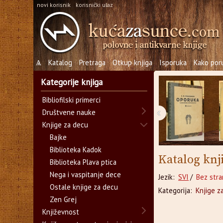
novi korisnik
korisnički ulaz
Ѧ
Katalog
Pretraga
Otkup knjiga
Isporuka
Kako poru
Kategorije knjiga
Bibliofilski primerci
‹
Društvene nauke
Knjige za decu
Bajke
Biblioteka Kadok
Katalog knj
Biblioteka Plava ptica
Nega i vaspitanje dece
Jezik:
SVI
/
Bez stra
Ostale knjige za decu
Kategorija:
Knjige z
Zen Grej
Književnost