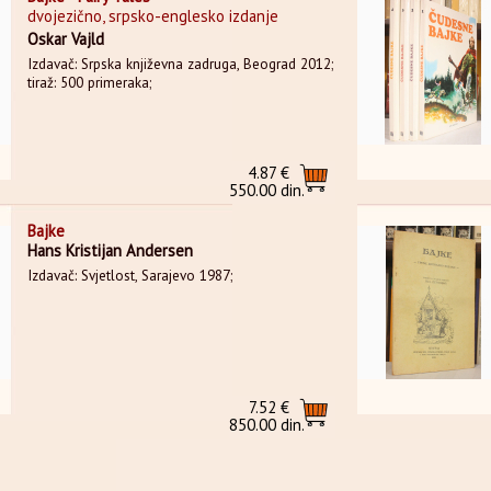
dvojezično, srpsko-englesko izdanje
Oskar Vajld
Izdavač: Srpska književna zadruga, Beograd 2012;
tiraž: 500 primeraka;
4.87 €
550.00 din.
Bajke
Hans Kristijan Andersen
Izdavač: Svjetlost, Sarajevo 1987;
7.52 €
850.00 din.