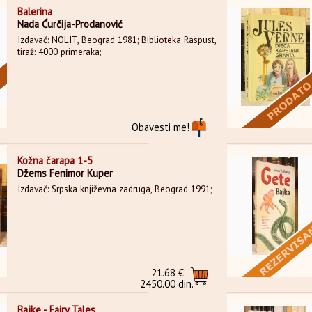
Balerina
Nada Ćurčija-Prodanović
Izdavač: NOLIT, Beograd 1981; Biblioteka Raspust,
tiraž: 4000 primeraka;
Obavesti me!
Kožna čarapa 1-5
Džems Fenimor Kuper
Izdavač: Srpska književna zadruga, Beograd 1991;
21.68 €
2450.00 din.
Bajke - Fairy Tales