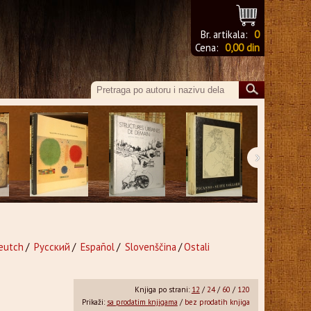
Br. artikala:
0
Cena:
0,00 din
›
eutch
/
Русский
/
Español
/
Slovenščina
/
Ostali
Knjiga po strani:
12
/
24
/
60
/
120
Prikaži:
sa prodatim knjigama
/
bez prodatih knjiga