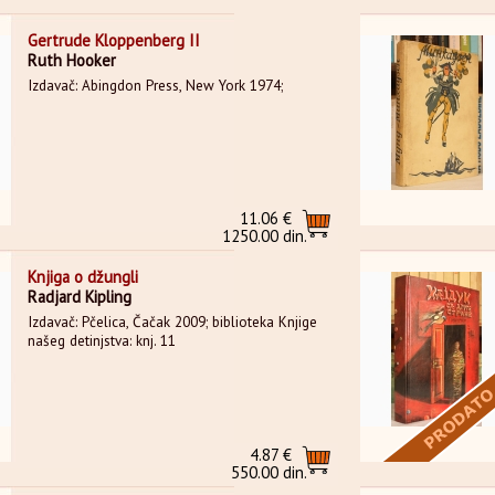
Gertrude Kloppenberg II
Ruth Hooker
Izdavač: Abingdon Press, New York 1974;
11.06 €
1250.00 din.
Knjiga o džungli
Radjard Kipling
Izdavač: Pčelica, Čačak 2009; biblioteka Knjige
našeg detinjstva: knj. 11
4.87 €
550.00 din.