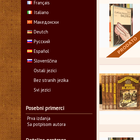
Français
Italiano
Македонски
Deutch
Русский
Español
Slovenščina
Ostali jezici
Bez stranih jezika
Svi jezici
Posebni primerci
Prva izdanja
Sa potpisom autora