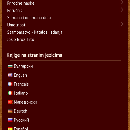
Prirodne nauke
Priručnici
Sabrana i odabrana dela
Umetnosti
Štamparstvo - Katalozi izdanja
Josip Broz Tito
Knjige na stranim jezicima
Български
English
Français
Italiano
Македонски
Deutch
Русский
Español