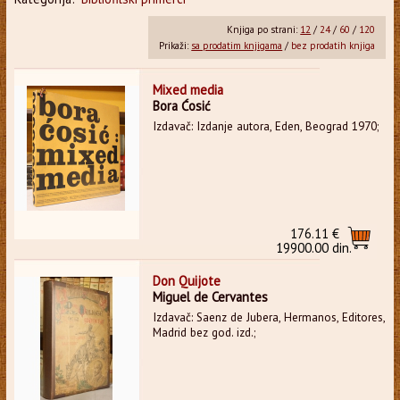
Knjiga po strani:
12
/
24
/
60
/
120
Prikaži:
sa prodatim knjigama
/
bez prodatih knjiga
Mixed media
Bora Ćosić
Izdavač: Izdanje autora, Eden, Beograd 1970;
176.11 €
19900.00 din.
Don Quijote
Miguel de Cervantes
Izdavač: Saenz de Jubera, Hermanos, Editores,
Madrid bez god. izd.;