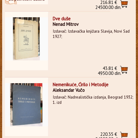
216.81 €
24500.00 din.
Dve duše
Nenad Mitrov
Izdavač: Izdavačka knjižara Slavija, Novi Sad
1927;
43.81 €
4950.00 din.
Nemenikuće, Ćirilo i Metodije
Aleksandar Vučo
Izdavač: Nadrealistička izdanja, Beograd 1932;
1. izd
220.35 €