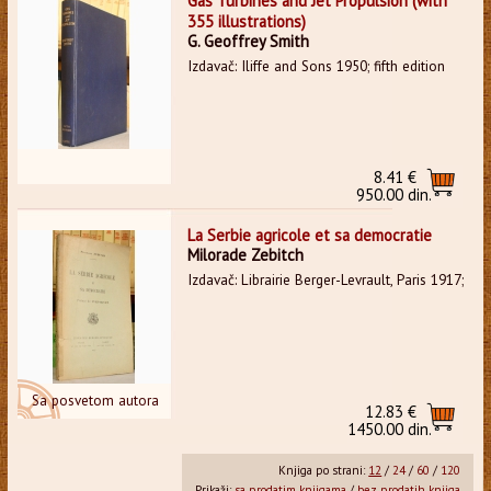
Gas Turbines and Jet Propulsion (with
355 illustrations)
G. Geoffrey Smith
Izdavač: Iliffe and Sons 1950; fifth edition
8.41 €
950.00 din.
La Serbie agricole et sa democratie
Milorade Zebitch
Izdavač: Librairie Berger-Levrault, Paris 1917;
Sa posvetom autora
12.83 €
1450.00 din.
Knjiga po strani:
12
/
24
/
60
/
120
Prikaži:
sa prodatim knjigama
/
bez prodatih knjiga