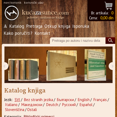
novi korisnik
korisnički ulaz
Br. artikala:
0
Cena:
0,00 din
Ѧ
Katalog
Pretraga
Otkup knjiga
Isporuka
Kako poručiti?
Kontakt
‹
›
Katalog knjiga
Jezik:
SVI
/
Bez stranih jezika
/
Български
/
English
/
Français
/
Italiano
/
Македонски
/
Deutch
/
Русский
/
Español
/
Slovenščina
/
Ostali
Kategorija:
Bibliofilski primerci