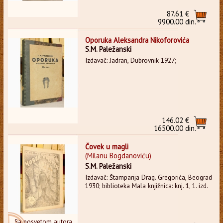
87.61 €
9900.00 din.
Oporuka Aleksandra Nikoforovića
S.M. Paležanski
Izdavač: Jadran, Dubrovnik 1927;
146.02 €
16500.00 din.
Čovek u magli
(Milanu Bogdanoviću)
S.M. Paležanski
Izdavač: Štamparija Drag. Gregorića, Beograd
1930; biblioteka Mala knjižnica: knj. 1, 1. izd.
Sa posvetom autora