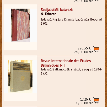
24900.00 din.
Socijalistički katahizis
N. Tabaran
Izdavač: Knjižara Dragiše Lapčevića, Beograd
1903;
220.35 €
24900.00 din.
Revue Internationale des Etudes
Balkaniques I-II
Izdavač: Balkanološki institut, Beograd 1934-
1935;
17.26 €
1950.00 din.