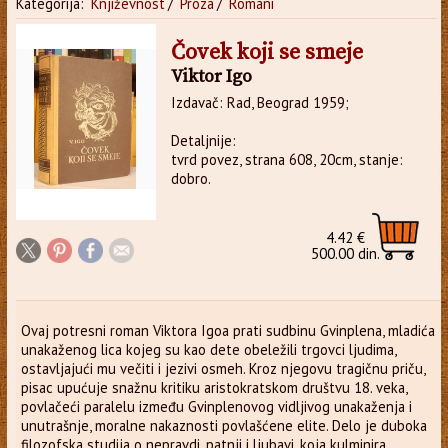
Kategorija:
Književnost
/
Proza
/
Romani
Čovek koji se smeje
Viktor Igo
Izdavač: Rad, Beograd 1959;
Detaljnije:
tvrd povez, strana 608, 20cm, stanje:
dobro.
4.42 €
500.00 din.
Ovaj potresni roman Viktora Igoa prati sudbinu Gvinplena, mladića
unakaženog lica kojeg su kao dete obeležili trgovci ljudima,
ostavljajući mu večiti i jezivi osmeh. Kroz njegovu tragičnu priču,
pisac upućuje snažnu kritiku aristokratskom društvu 18. veka,
povlačeći paralelu između Gvinplenovog vidljivog unakaženja i
unutrašnje, moralne nakaznosti povlašćene elite. Delo je duboka
filozofska studija o nepravdi, patnji i ljubavi, koja kulminira