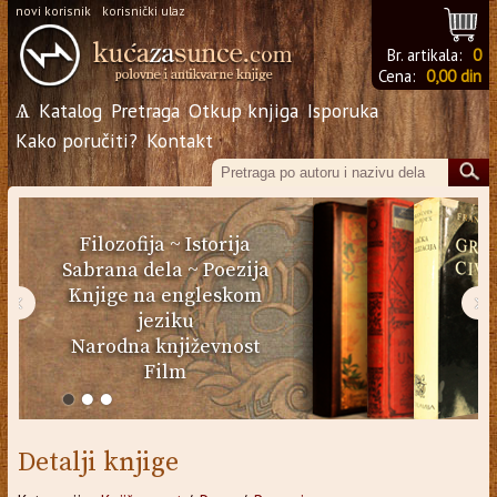
novi korisnik
korisnički ulaz
Br. artikala:
0
Cena:
0,00 din
Ѧ
Katalog
Pretraga
Otkup knjiga
Isporuka
Kako poručiti?
Kontakt
Filozofija
~
Istorija
Sabrana dela
~
Poezija
Knjige na engleskom
‹
›
jeziku
Narodna književnost
Film
Detalji knjige