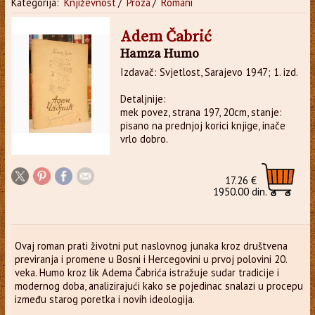
Kategorija:
Književnost
/
Proza
/
Romani
Adem Čabrić
Hamza Humo
Izdavač: Svjetlost, Sarajevo 1947; 1. izd.
Detaljnije:
mek povez, strana 197, 20cm, stanje:
pisano na prednjoj korici knjige, inače
vrlo dobro.
17.26 €
1950.00 din.
Ovaj roman prati životni put naslovnog junaka kroz društvena
previranja i promene u Bosni i Hercegovini u prvoj polovini 20.
veka. Humo kroz lik Adema Čabrića istražuje sudar tradicije i
modernog doba, analizirajući kako se pojedinac snalazi u procepu
između starog poretka i novih ideologija.