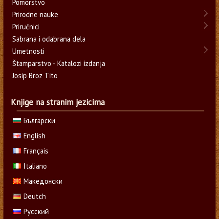
Pomorstvo
Prirodne nauke
Priručnici
Sabrana i odabrana dela
Umetnosti
Štamparstvo - Katalozi izdanja
Josip Broz Tito
Knjige na stranim jezicima
Български
English
Français
Italiano
Македонски
Deutch
Русский