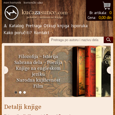
novi korisnik
korisnički ulaz
Br. artikala:
0
Cena:
0,00 din
Ѧ
Katalog
Pretraga
Otkup knjiga
Isporuka
Kako poručiti?
Kontakt
Filozofija
~
Istorija
Sabrana dela
~
Poezija
Knjige na engleskom
‹
›
jeziku
Narodna književnost
Film
Detalji knjige