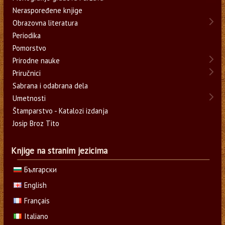
Neraspoređene knjige
Obrazovna literatura
Periodika
Pomorstvo
Prirodne nauke
Priručnici
Sabrana i odabrana dela
Umetnosti
Štamparstvo - Katalozi izdanja
Josip Broz Tito
Knjige na stranim jezicima
Български
English
Français
Italiano