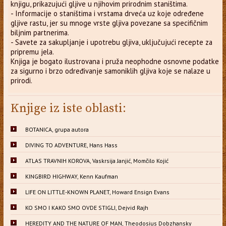
knjigu, prikazujući gljive u njihovim prirodnim staništima.
- Informacije o staništima i vrstama drveća uz koje određene
gljive rastu, jer su mnoge vrste gljiva povezane sa specifičnim
biljnim partnerima.
- Savete za sakupljanje i upotrebu gljiva, uključujući recepte za
pripremu jela.
Knjiga je bogato ilustrovana i pruža neophodne osnovne podatke
za sigurno i brzo određivanje samoniklih gljiva koje se nalaze u
prirodi.
Knjige iz iste oblasti:
BOTANICA, grupa autora
DIVING TO ADVENTURE, Hans Hass
ATLAS TRAVNIH KOROVA, Vaskrsija Janjić, Momčilo Kojić
KINGBIRD HIGHWAY, Kenn Kaufman
LIFE ON LITTLE-KNOWN PLANET, Howard Ensign Evans
KO SMO I KAKO SMO OVDE STIGLI, Dejvid Rajh
HEREDITY AND THE NATURE OF MAN, Theodosius Dobzhansky