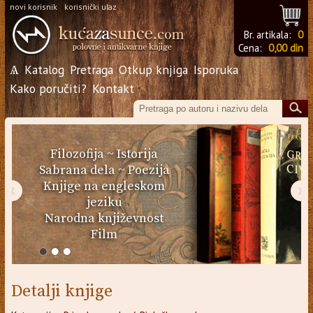
novi korisnik
korisnički ulaz
Br. artikala:
0
Cena:
0,00 din
Ѧ
Katalog
Pretraga
Otkup knjiga
Isporuka
Kako poručiti?
Kontakt
Filozofija
~
Istorija
Sabrana dela
~
Poezija
Knjige na engleskom
‹
›
jeziku
Narodna književnost
Film
Detalji knjige