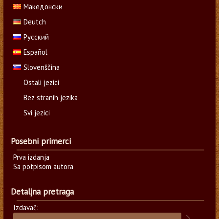
Македонски
Deutch
Русский
Español
Slovenščina
Ostali jezici
Bez stranih jezika
Svi jezici
Posebni primerci
Prva izdanja
Sa potpisom autora
Detaljna pretraga
Izdavač: