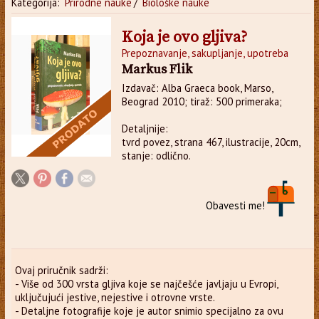
Kategorija:
Prirodne nauke
/
Biološke nauke
Koja je ovo gljiva?
Prepoznavanje, sakupljanje, upotreba
Markus Flik
Izdavač: Alba Graeca book, Marso,
Beograd 2010; tiraž: 500 primeraka;
Detaljnije:
tvrd povez, strana 467, ilustracije, 20cm,
stanje: odlično.
Obavesti me!
Ovaj priručnik sadrži:
- Više od 300 vrsta gljiva koje se najčešće javljaju u Evropi,
uključujući jestive, nejestive i otrovne vrste.
- Detaljne fotografije koje je autor snimio specijalno za ovu