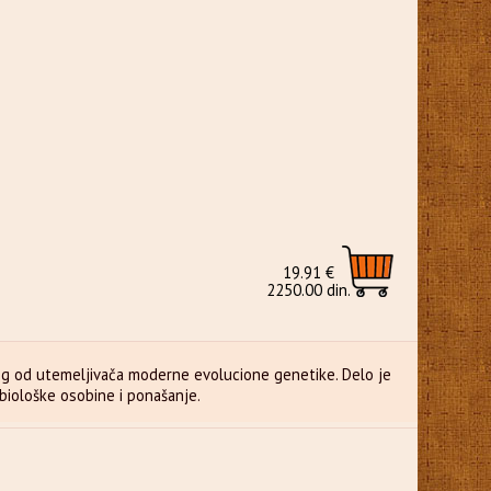
19.91 €
2250.00 din.
og od utemeljivača moderne evolucione genetike. Delo je
biološke osobine i ponašanje.