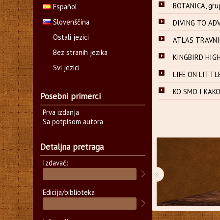
BOTANICA, gru
Español
Slovenščina
DIVING TO ADV
Ostali jezici
ATLAS TRAVNIH 
Bez stranih jezika
KINGBIRD HIGH
Svi jezici
LIFE ON LITTL
KO SMO I KAKO
Posebni primerci
Prva izdanja
Sa potpisom autora
Detaljna pretraga
Izdavač:
‹
Edicija/biblioteka: