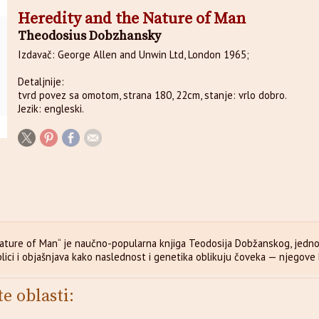
Heredity and the Nature of Man
Theodosius Dobzhansky
Izdavač: George Allen and Unwin Ltd, London 1965;
Detaljnije:
tvrd povez sa omotom, strana 180, 22cm, stanje: vrlo dobro.
Jezik: engleski.
Nature of Man“ je naučno-popularna knjiga Teodosija Dobžanskog, jedn
lici i objašnjava kako naslednost i genetika oblikuju čoveka — njegove 
te oblasti: