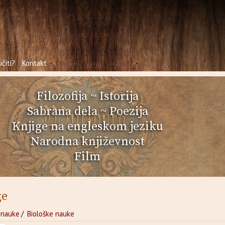
čiti?
Kontakt
Filozofija
~
Istorija
Sabrana dela
~
Poezija
Knjige na engleskom jeziku
Narodna književnost
Film
ge
 nauke
/
Biološke nauke