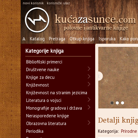
novi korisnik
korisnički ulaz
Ѧ
Katalog
Pretraga
Otkup knjiga
Isporuka
Kako poru
Kategorije knjiga
Bibliofilski primerci
Društvene nauke
‹
Knjige za decu
Književnost
Književnost na stranim jezicima
Literatura o vojsci
Monografije gradova i država
Neraspoređene knjige
Detalji knji
Obrazovna literatura
Periodika
Kategorija:
Prirodne