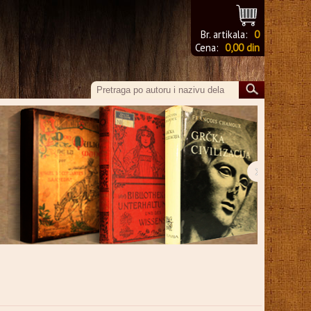
Br. artikala:
0
Cena:
0,00 din
›