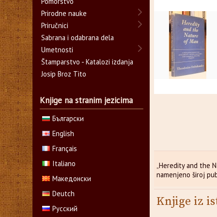
Pomorstvo
Prirodne nauke
Priručnici
Sabrana i odabrana dela
Umetnosti
Štamparstvo - Katalozi izdanja
Josip Broz Tito
Knjige na stranim jezicima
Български
English
Français
Italiano
„Heredity and the 
namenjeno široj pub
Македонски
Deutch
Knjige iz is
Русский