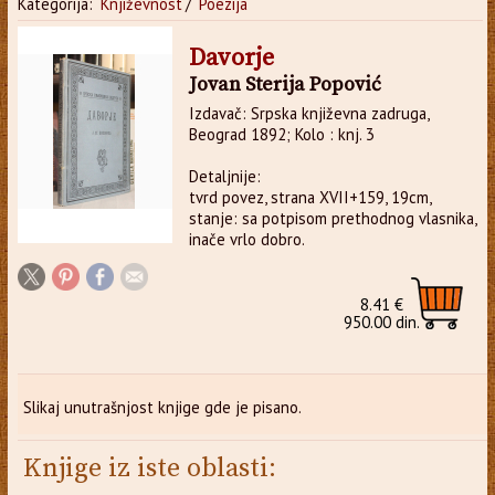
Kategorija:
Književnost
/
Poezija
Davorje
Jovan Sterija Popović
Izdavač: Srpska književna zadruga,
Beograd 1892; Kolo : knj. 3
Detaljnije:
tvrd povez, strana XVII+159, 19cm,
stanje: sa potpisom prethodnog vlasnika,
inače vrlo dobro.
8.41 €
950.00 din.
Slikaj unutrašnjost knjige gde je pisano.
Knjige iz iste oblasti: