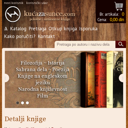
novi korisnik
korisnički ulaz
Br. artikala:
0
Cena:
0,00 din
Ѧ
Katalog
Pretraga
Otkup knjiga
Isporuka
Kako poručiti?
Kontakt
Filozofija
~
Istorija
Sabrana dela
~
Poezija
Knjige na engleskom
‹
›
jeziku
Narodna književnost
Film
Detalji knjige