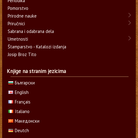
Periodika
Pomorstvo
Prirodne nauke
Priručnici
Sabrana i odabrana dela
Umetnosti
Štamparstvo - Katalozi izdanja
Josip Broz Tito
Knjige na stranim jezicima
Български
English
Français
Italiano
Македонски
Deutch