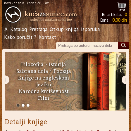
novi korisnik
korisnički ulaz
Br. artikala:
0
Cena:
0,00 din
Ѧ
Katalog
Pretraga
Otkup knjiga
Isporuka
Kako poručiti?
Kontakt
Filozofija
~
Istorija
Sabrana dela
~
Poezija
Knjige na engleskom
‹
›
jeziku
Narodna književnost
Film
Detalji knjige