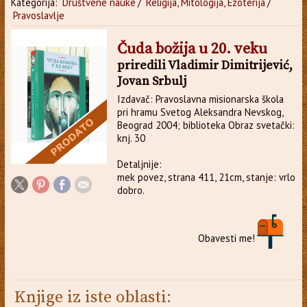
Kategorija:
Društvene nauke
/
Religija, Mitologija, Ezoterija
/
Pravoslavlje
Čuda božija u 20. veku
priredili Vladimir Dimitrijević,
Jovan Srbulj
Izdavač: Pravoslavna misionarska škola
pri hramu Svetog Aleksandra Nevskog,
Beograd 2004; biblioteka Obraz svetački:
knj. 30
Detaljnije:
mek povez, strana 411, 21cm, stanje: vrlo
dobro.
Obavesti me!
Knjige iz iste oblasti: