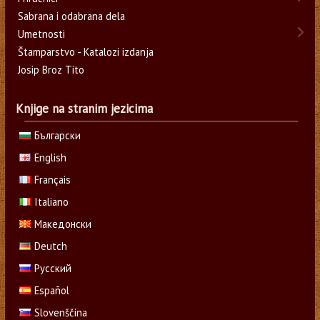
Sabrana i odabrana dela
Umetnosti
Štamparstvo - Katalozi izdanja
Josip Broz Tito
Knjige na stranim jezicima
Български
English
Français
Italiano
Македонски
Deutch
Русский
Español
Slovenščina