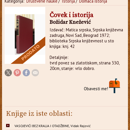
Kategorija:
Društvene nauke
/
Istorija
/
Domaća istorija
Čovek i istorija
Božidar Knežević
Izdavač: Matica srpska, Srpska književna
zadruga, Novi Sad, Beograd 1972;
biblioteka Srpska književnost u sto
knjiga: knj. 42
Detaljnije:
tvrd povez sa zlatotiskom, strana 330,
20cm, stanje: vrlo dobro.
Obavesti me!
Knjige iz iste oblasti:
VASOJEVIĆI BEZ KRALJA I OTADŽBINE, Vidak Rajović