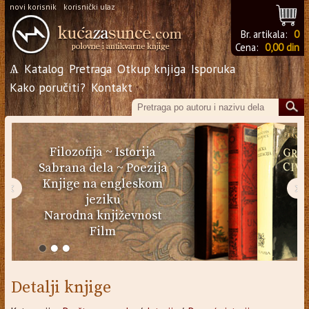
novi korisnik
korisnički ulaz
Br. artikala:
0
Cena:
0,00 din
Ѧ
Katalog
Pretraga
Otkup knjiga
Isporuka
Kako poručiti?
Kontakt
Filozofija
~
Istorija
Sabrana dela
~
Poezija
Knjige na engleskom
‹
›
jeziku
Narodna književnost
Film
Detalji knjige