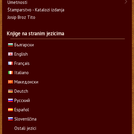
Umetnosti
Štamparstvo - Katalozi izdanja
Josip Broz Tito
Knjige na stranim jezicima
Български
English
Français
Italiano
Македонски
Deutch
Русский
Español
Slovenščina
Ostali jezici