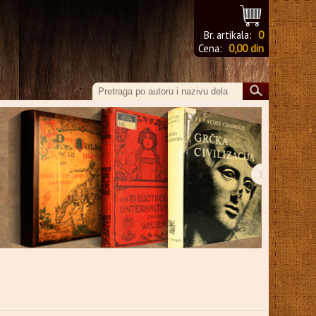
Br. artikala:
0
Cena:
0,00 din
›