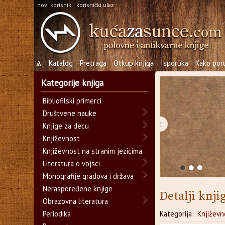
novi korisnik
korisnički ulaz
Ѧ
Katalog
Pretraga
Otkup knjiga
Isporuka
Kako poru
Kategorije knjiga
Bibliofilski primerci
Društvene nauke
‹
Knjige za decu
Književnost
Književnost na stranim jezicima
Literatura o vojsci
Monografije gradova i država
Neraspoređene knjige
Detalji knji
Obrazovna literatura
Periodika
Kategorija:
Književn