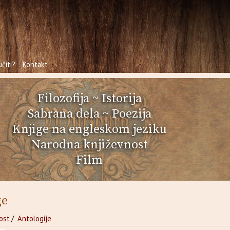
čiti?
Kontakt
Filozofija
~
Istorija
Sabrana dela
~
Poezija
Knjige na engleskom jeziku
Narodna književnost
Film
ge
ost
/
Antologije