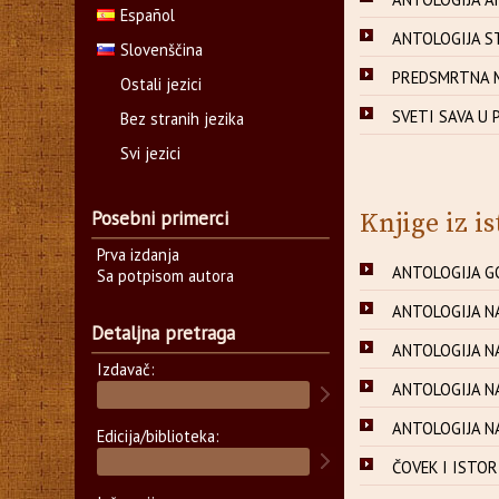
Español
ANTOLOGIJA ST
Slovenščina
PREDSMRTNA MLA
Ostali jezici
SVETI SAVA U
Bez stranih jezika
Svi jezici
Posebni primerci
Knjige iz is
Prva izdanja
ANTOLOGIJA 
Sa potpisom autora
ANTOLOGIJA N
Detaljna pretraga
ANTOLOGIJA NAR
Izdavač:
ANTOLOGIJA N
ANTOLOGIJA N
Edicija/biblioteka:
ČOVEK I ISTORI