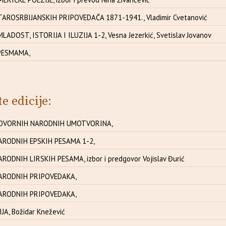
AROSRBIJANSKIH PRIPOVEDAČA 1871-1941., Vladimir Cvetanović
DOST, ISTORIJA I ILUZIJA 1-2, Vesna Jezerkić, Svetislav Jovanov
 PESMAMA,
te edicije:
GOVORNIH NARODNIH UMOTVORINA,
ARODNIH EPSKIH PESAMA 1-2,
ODNIH LIRSKIH PESAMA, izbor i predgovor Vojislav Đurić
ARODNIH PRIPOVEDAKA,
ARODNIH PRIPOVEDAKA,
JA, Božidar Knežević