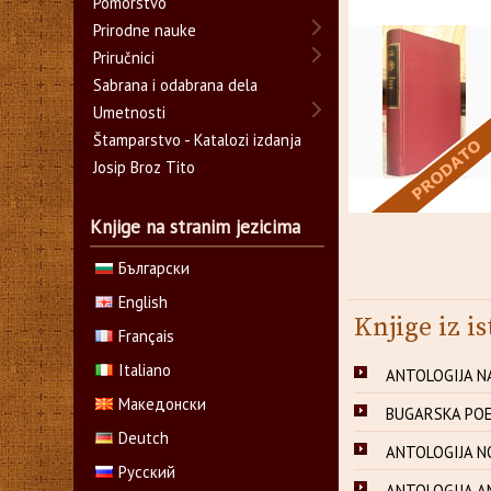
Pomorstvo
Prirodne nauke
Priručnici
Sabrana i odabrana dela
Umetnosti
Štamparstvo - Katalozi izdanja
Josip Broz Tito
Knjige na stranim jezicima
Български
English
Knjige iz is
Français
Italiano
ANTOLOGIJA NA
Македонски
BUGARSKA POEZ
Deutch
ANTOLOGIJA NO
Русский
ANTOLOGIJA AME