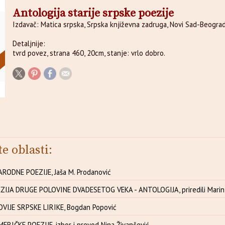
Antologija starije srpske poezije
Izdavač: Matica srpska, Srpska književna zadruga, Novi Sad-Beograd 
Detaljnije:
tvrd povez, strana 460, 20cm, stanje: vrlo dobro.
te oblasti:
RODNE POEZIJE, Jaša M. Prodanović
IJA DRUGE POLOVINE DVADESETOG VEKA - ANTOLOGIJA, priredili Marin 
VIJE SRPSKE LIRIKE, Bogdan Popović
RIČKE POEZIJE, izbor i prevod Nina Živančević