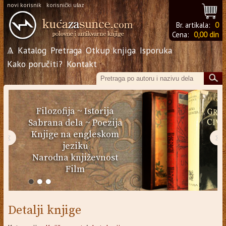
novi korisnik
korisnički ulaz
Br. artikala:
0
Cena:
0,00 din
Ѧ
Katalog
Pretraga
Otkup knjiga
Isporuka
Kako poručiti?
Kontakt
Filozofija
~
Istorija
Sabrana dela
~
Poezija
Knjige na engleskom
‹
›
jeziku
Narodna književnost
Film
Detalji knjige