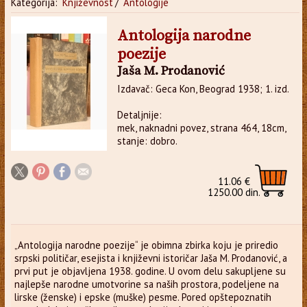
Kategorija:
Književnost
/
Antologije
Antologija narodne
poezije
Jaša M. Prodanović
Izdavač: Geca Kon, Beograd 1938; 1. izd.
Detaljnije:
mek, naknadni povez, strana 464, 18cm,
stanje: dobro.
11.06 €
1250.00 din.
„Antologija narodne poezije“ je obimna zbirka koju je priredio
srpski političar, esejista i književni istoričar Jaša M. Prodanović, a
prvi put je objavljena 1938. godine. U ovom delu sakupljene su
najlepše narodne umotvorine sa naših prostora, podeljene na
lirske (ženske) i epske (muške) pesme. Pored opštepoznatih