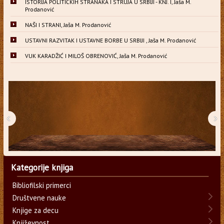
ISTORIJA POLITIČKIH STRANAKA I STRUJA U SRBIJI - KNJ. I, Jaša M.
Prodanović
NAŠI I STRANI, Jaša M. Prodanović
USTAVNI RAZVITAK I USTAVNE BORBE U SRBIJI , Jaša M. Prodanović
VUK KARADŽIĆ I MILOŠ OBRENOVIĆ, Jaša M. Prodanović
‹
›
Kategorije knjiga
Bibliofilski primerci
Društvene nauke
Knjige za decu
Književnost