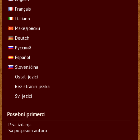
Français
Italiano
Македонски
Deutch
Русский
Español
Slovenščina
Ostali jezici
Bez stranih jezika
Svi jezici
Posebni primerci
Prva izdanja
Sa potpisom autora