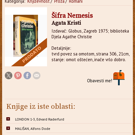
Kategorija:
Književnost
/
Proza
/
Romani
Šifra Nemesis
Agata Kristi
Izdavač: Globus, Zagreb 1975; biblioteka
Djela Agathe Christie
Detaljnije:
tvrd povez sa omotom, strana 306, 21cm,
stanje: omot oštećen, inače vrlo dobro.
Obavesti me!
Knjige iz iste oblasti:
LONDON 1-3, Edvard Raderfurd
MALIŠAN, Alfons Dode