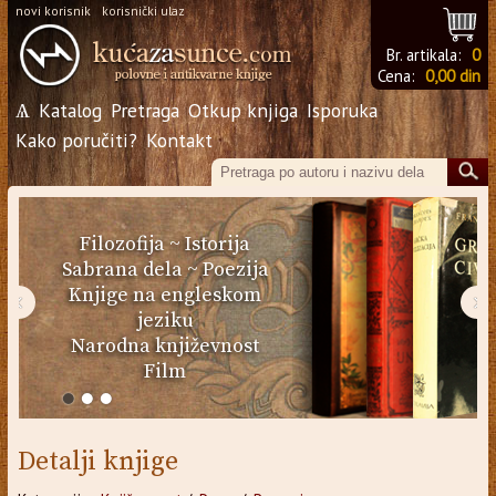
novi korisnik
korisnički ulaz
Br. artikala:
0
Cena:
0,00 din
Ѧ
Katalog
Pretraga
Otkup knjiga
Isporuka
Kako poručiti?
Kontakt
Filozofija
~
Istorija
Sabrana dela
~
Poezija
Knjige na engleskom
‹
›
jeziku
Narodna književnost
Film
Detalji knjige