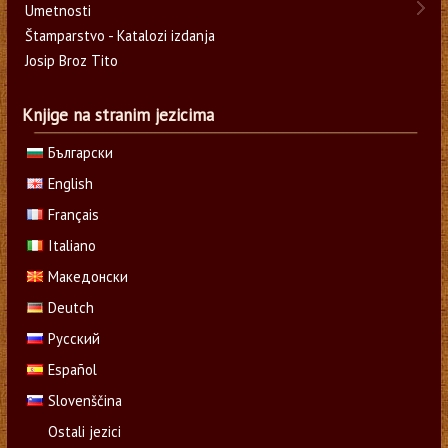
Umetnosti
Štamparstvo - Katalozi izdanja
Josip Broz Tito
Knjige na stranim jezicima
Български
English
Français
Italiano
Македонски
Deutch
Русский
Español
Slovenščina
Ostali jezici