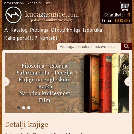
novi korisnik
korisnički ulaz
Br. artikala:
0
Cena:
0,00 din
Ѧ
Katalog
Pretraga
Otkup knjiga
Isporuka
Kako poručiti?
Kontakt
Filozofija
~
Istorija
Sabrana dela
~
Poezija
Knjige na engleskom
‹
›
jeziku
Narodna književnost
Film
Detalji knjige