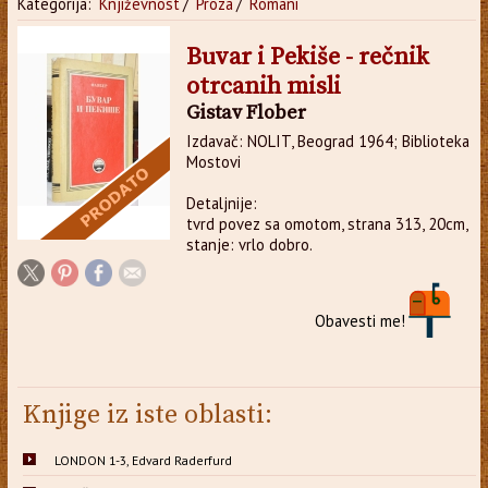
Kategorija:
Književnost
/
Proza
/
Romani
Buvar i Pekiše - rečnik
otrcanih misli
Gistav Flober
Izdavač: NOLIT, Beograd 1964; Biblioteka
Mostovi
Detaljnije:
tvrd povez sa omotom, strana 313, 20cm,
stanje: vrlo dobro.
Obavesti me!
Knjige iz iste oblasti:
LONDON 1-3, Edvard Raderfurd