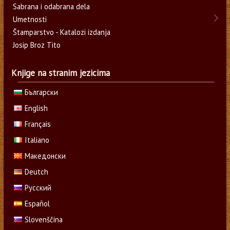
Sabrana i odabrana dela
Umetnosti
Štamparstvo - Katalozi izdanja
Josip Broz Tito
Knjige na stranim jezicima
Български
English
Français
Italiano
Македонски
Deutch
Русский
Español
Slovenščina