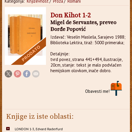
Kategorija:
Književnost
/
Proza
/
Romani
Don Kihot 1-2
Migel de Servantes, preveo
Đorđe Popović
Izdavač: Veselin Masleša, Sarajevo 1988;
Biblioteka Lektira, tiraž: 5000 primeraka;
Detaljnije:
tvrd povez, strana 441+494, ilustracije,
20cm, stanje: tekst je malo podvlačen
hemijskom olovkom, inače dobro.
Obavesti me!
Knjige iz iste oblasti:
LONDON 1-3, Edvard Raderfurd