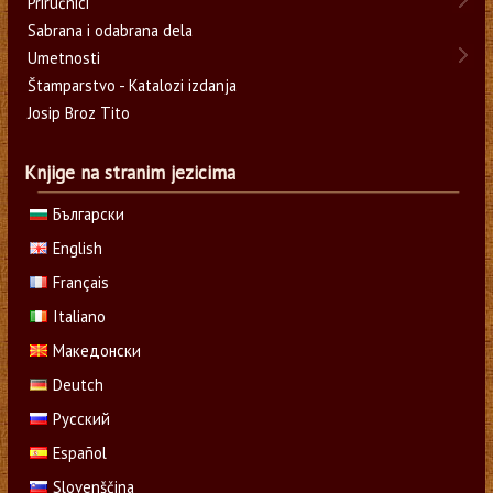
Priručnici
Sabrana i odabrana dela
Umetnosti
Štamparstvo - Katalozi izdanja
Josip Broz Tito
Knjige na stranim jezicima
Български
English
Français
Italiano
Македонски
Deutch
Русский
Español
Slovenščina