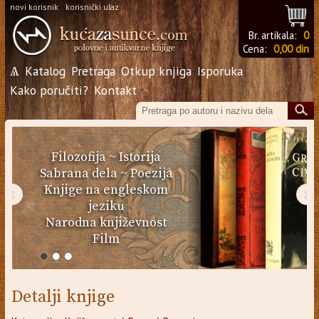
novi korisnik
korisnički ulaz
Br. artikala:
0
Cena:
0,00 din
Ѧ
Katalog
Pretraga
Otkup knjiga
Isporuka
Kako poručiti?
Kontakt
Filozofija
~
Istorija
Sabrana dela
~
Poezija
Knjige na engleskom
‹
›
jeziku
Narodna književnost
Film
Detalji knjige