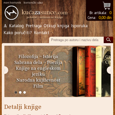
novi korisnik
korisnički ulaz
Br. artikala:
0
Cena:
0,00 din
Ѧ
Katalog
Pretraga
Otkup knjiga
Isporuka
Kako poručiti?
Kontakt
Filozofija
~
Istorija
Sabrana dela
~
Poezija
Knjige na engleskom
‹
›
jeziku
Narodna književnost
Film
Detalji knjige