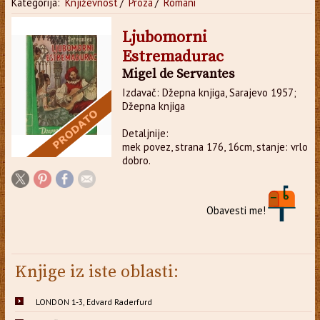
Kategorija:
Književnost
/
Proza
/
Romani
Ljubomorni
Estremadurac
Migel de Servantes
Izdavač: Džepna knjiga, Sarajevo 1957;
Džepna knjiga
Detaljnije:
mek povez, strana 176, 16cm, stanje: vrlo
dobro.
Obavesti me!
Knjige iz iste oblasti:
LONDON 1-3, Edvard Raderfurd