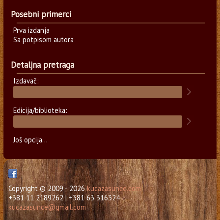
Posebni primerci
Prva izdanja
Sa potpisom autora
Detaljna pretraga
Izdavač:
Edicija/biblioteka:
Još opcija...
Copyright © 2009 - 2026
kucazasunce.com
+381 11 2189262 | +381 63 316324
kucazasunce@gmail.com