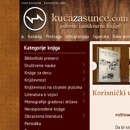
novi korisnik
korisnički ulaz
Ѧ
Katalog
Pretraga
Otkup knjiga
Isporuka
Kako poru
Kategorije knjiga
Bibliofilski primerci
‹
Društvene nauke
Knjige za decu
Književnost
Književnost na stranim jezicima
Korisnički 
Literatura o vojsci
Monografije gradova i država
Neraspoređene knjige
POŠTOVA
Obrazovna literatura
Periodika
Da bi s