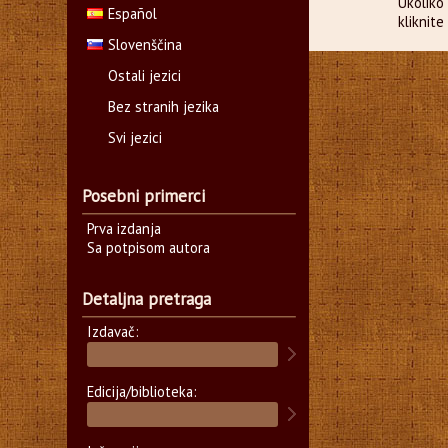
Ukoliko 
Español
kliknit
Slovenščina
Ostali jezici
Bez stranih jezika
Svi jezici
Posebni primerci
Prva izdanja
Sa potpisom autora
Detaljna pretraga
Izdavač:
Edicija/biblioteka: