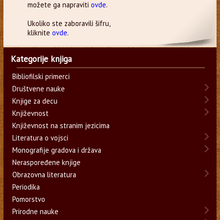
možete ga napraviti
ovde
.
Ukoliko ste zaboravili šifru,
kliknite
ovde
.
Kategorije knjiga
Bibliofilski primerci
Društvene nauke
Knjige za decu
Književnost
Književnost na stranim jezicima
Literatura o vojsci
Monografije gradova i država
Neraspoređene knjige
Obrazovna literatura
Periodika
Pomorstvo
Prirodne nauke