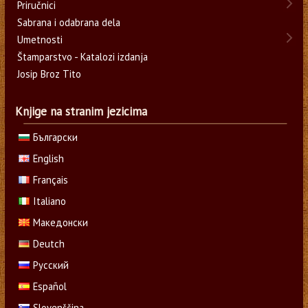
Priručnici
Sabrana i odabrana dela
Umetnosti
Štamparstvo - Katalozi izdanja
Josip Broz Tito
Knjige na stranim jezicima
Български
English
Français
Italiano
Македонски
Deutch
Русский
Español
Slovenščina