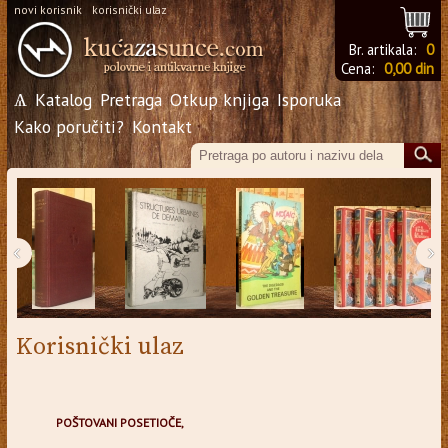
novi korisnik
korisnički ulaz
Br. artikala:
0
Cena:
0,00 din
Ѧ
Katalog
Pretraga
Otkup knjiga
Isporuka
Kako poručiti?
Kontakt
‹
›
Korisnički ulaz
POŠTOVANI POSETIOČE,