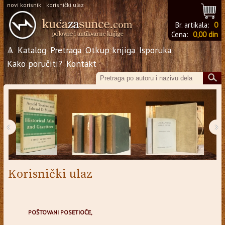
novi korisnik
korisnički ulaz
Br. artikala:
0
Cena:
0,00 din
Ѧ
Katalog
Pretraga
Otkup knjiga
Isporuka
Kako poručiti?
Kontakt
‹
›
Korisnički ulaz
POŠTOVANI POSETIOČE,