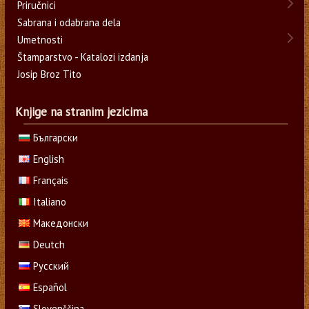
Priručnici
Sabrana i odabrana dela
Umetnosti
Štamparstvo - Katalozi izdanja
Josip Broz Tito
Knjige na stranim jezicima
Български
English
Français
Italiano
Македонски
Deutch
Русский
Español
Slovenščina