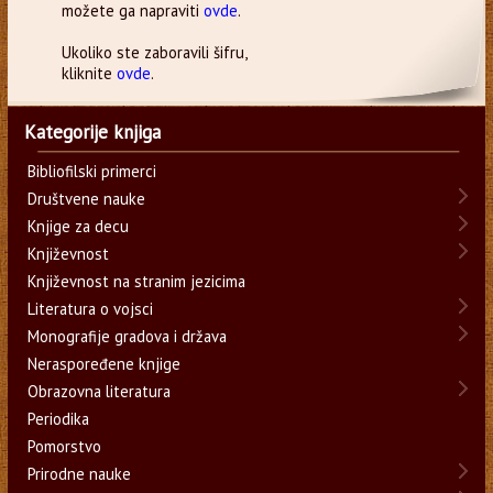
možete ga napraviti
ovde
.
Ukoliko ste zaboravili šifru,
kliknite
ovde
.
Kategorije knjiga
Bibliofilski primerci
Društvene nauke
Knjige za decu
Književnost
Književnost na stranim jezicima
Literatura o vojsci
Monografije gradova i država
Neraspoređene knjige
Obrazovna literatura
Periodika
Pomorstvo
Prirodne nauke