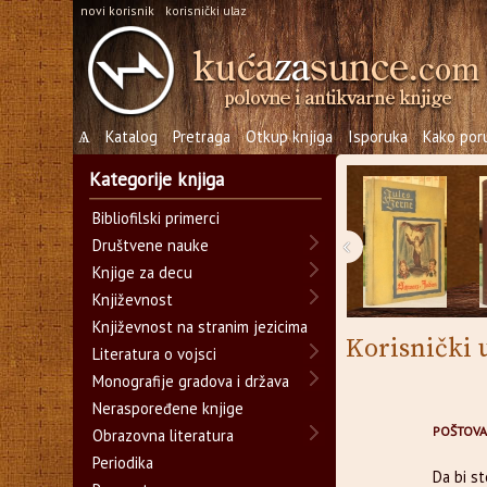
novi korisnik
korisnički ulaz
Ѧ
Katalog
Pretraga
Otkup knjiga
Isporuka
Kako poru
Kategorije knjiga
Bibliofilski primerci
‹
Društvene nauke
Knjige za decu
Književnost
Književnost na stranim jezicima
Korisnički 
Literatura o vojsci
Monografije gradova i država
Neraspoređene knjige
POŠTOVA
Obrazovna literatura
Periodika
Da bi s