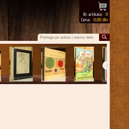
Br. artikala:
0
Cena:
0,00 din
›