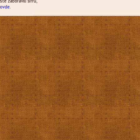
ste zaboravili šifru,
e
ovde
.