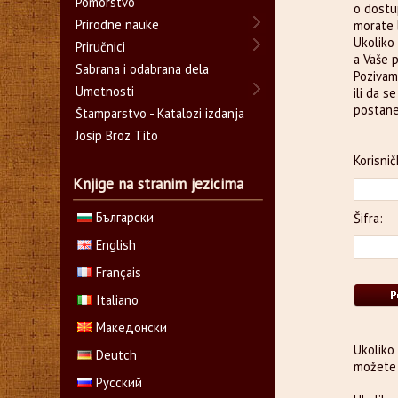
Pomorstvo
o dostu
Prirodne nauke
morate b
Ukoliko 
Priručnici
a Vaše 
Sabrana i odabrana dela
Pozivam
Umetnosti
ili da s
postane
Štamparstvo - Katalozi izdanja
Josip Broz Tito
Korisnič
Knjige na stranim jezicima
Български
Šifra:
English
Français
Italiano
Македонски
Ukoliko
Deutch
možete 
Русский