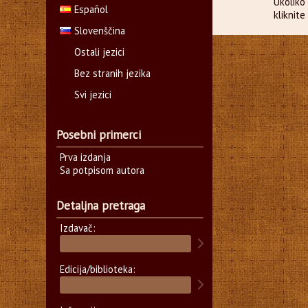
Ukoliko 
Español
kliknit
Slovenščina
Ostali jezici
Bez stranih jezika
Svi jezici
Posebni primerci
Prva izdanja
Sa potpisom autora
Detaljna pretraga
Izdavač:
Edicija/biblioteka: