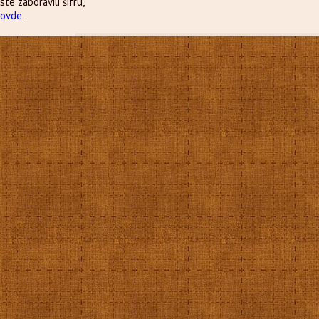
ste zaboravili šifru,
e
ovde
.