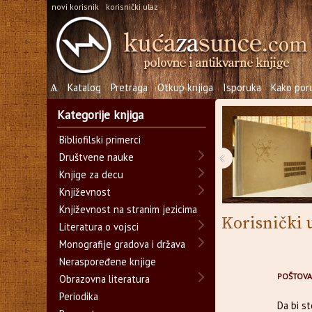
novi korisnik
korisnički ulaz
Ѧ
Katalog
Pretraga
Otkup knjiga
Isporuka
Kako poru
Kategorije knjiga
Bibliofilski primerci
‹
Društvene nauke
Knjige za decu
Književnost
Književnost na stranim jezicima
Korisnički 
Literatura o vojsci
Monografije gradova i država
Neraspoređene knjige
POŠTOVA
Obrazovna literatura
Periodika
Da bi s