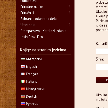
Pomorstvo
o dostu
Prirodne nauke
morate b
Ukoliko 
Priručnici
a Vaše 
Sabrana i odabrana dela
Pozivam
Umetnosti
ili da s
postane
Štamparstvo - Katalozi izdanja
Josip Broz Tito
Korisnič
Knjige na stranim jezicima
Български
Šifra:
English
Français
Italiano
Македонски
Ukoliko
Deutch
možete 
Русский