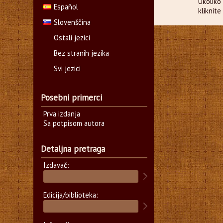
Ukoliko 
Español
kliknit
Slovenščina
Ostali jezici
Bez stranih jezika
Svi jezici
Posebni primerci
Prva izdanja
Sa potpisom autora
Detaljna pretraga
Izdavač:
Edicija/biblioteka: