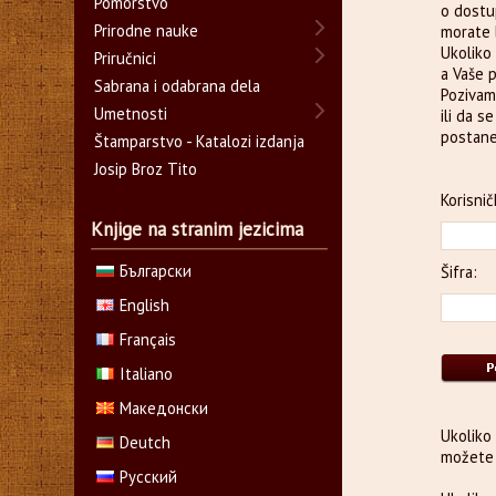
Pomorstvo
o dostu
Prirodne nauke
morate b
Ukoliko 
Priručnici
a Vaše 
Sabrana i odabrana dela
Pozivam
Umetnosti
ili da s
postane
Štamparstvo - Katalozi izdanja
Josip Broz Tito
Korisnič
Knjige na stranim jezicima
Български
Šifra:
English
Français
Italiano
Македонски
Ukoliko
Deutch
možete 
Русский