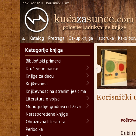
novi korisnik
korisnički ulaz
Ѧ
Katalog
Pretraga
Otkup knjiga
Isporuka
Kako poru
Kategorije knjiga
Bibliofilski primerci
‹
Društvene nauke
Knjige za decu
Književnost
Književnost na stranim jezicima
Korisnički 
Literatura o vojsci
Monografije gradova i država
Neraspoređene knjige
POŠTOVA
Obrazovna literatura
Periodika
Da bi s