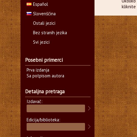
Ukoliko 
Español
kliknit
Slovenščina
Ostali jezici
Bez stranih jezika
Svi jezici
Posebni primerci
Prva izdanja
Sa potpisom autora
Detaljna pretraga
Izdavač:
Edicija/biblioteka: