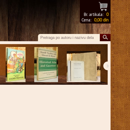
Br. artikala:
0
Cena:
0,00 din
›