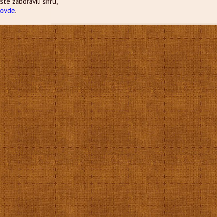
ste zaboravili šifru,
e
ovde
.