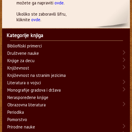
možete ga napraviti
ovde
.
Ukoliko ste zaboravili šifru,
kliknite
ovde
.
Kategorije knjiga
Bibliofilski primerci
Društvene nauke
Knjige za decu
Književnost
Književnost na stranim jezicima
Literatura o vojsci
Monografije gradova i država
Neraspoređene knjige
Obrazovna literatura
Periodika
Pomorstvo
Prirodne nauke