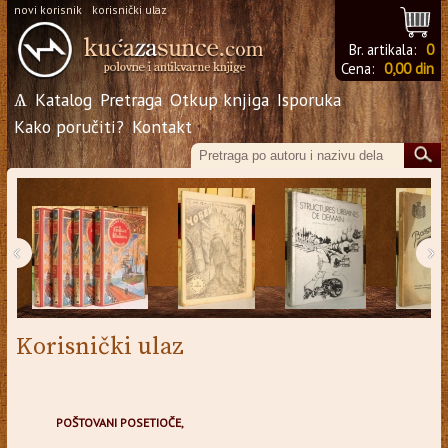
novi korisnik
korisnički ulaz
Br. artikala:
0
Cena:
0,00 din
Ѧ
Katalog
Pretraga
Otkup knjiga
Isporuka
Kako poručiti?
Kontakt
‹
›
Korisnički ulaz
POŠTOVANI POSETIOČE,