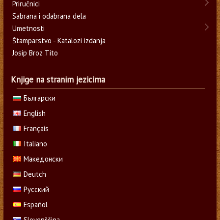
Priručnici
Sabrana i odabrana dela
Umetnosti
Štamparstvo - Katalozi izdanja
Josip Broz Tito
Knjige na stranim jezicima
Български
English
Français
Italiano
Македонски
Deutch
Русский
Español
Slovenščina